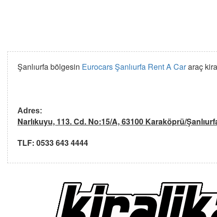
Şanlıurfa bölgesin
Eurocars Şanlıurfa Rent A Car
araç kir
Adres
:
Narlıkuyu, 113. Cd. No:15/A, 63100 Karaköprü/Şanlıurf
TLF: 0533 643 4444