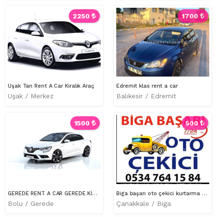
2250
1700
Uşak Tan Rent A Car Kiralık Araç
Edremit klas rent a car
Uşak / Merkez
Balıkesir / Edremit
1500
500
GEREDE RENT A CAR GEREDE KİRALIK ARAÇ ARS RENT A CAR GEREDE
Biga başarı oto çekici kurtarma Yol yardım hizmeti olarak hizmet vermekteyiz 0534 764 15 84 hemen arayın
Bolu / Gerede
Çanakkale / Biga