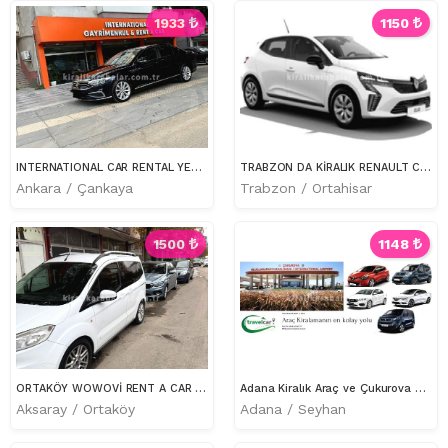
1933
1150
INTERNATIONAL CAR RENTAL YENİ KASA PASSAT
TRABZON DA KİRALIK RENAULT CLİO
Ankara / Çankaya
Trabzon / Ortahisar
1500
1148
ORTAKÖY WOWOVİ RENT A CAR OTO KİRALAMA
Adana Kiralık Araç ve Çukurova Havalimanında Hizmet Veriyoruz
Aksaray / Ortaköy
Adana / Seyhan