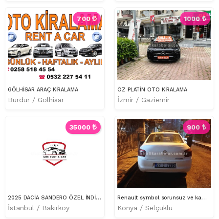
700
1000
GÖLHİSAR ARAÇ KİRALAMA
ÖZ PLATİN OTO KİRALAMA
Burdur / Gölhisar
İzmir / Gaziemir
35000
900
2025 DACİA SANDERO ÖZEL İNDİRİMLER İSTANBULDA EN UYGUN!
Renault symbol sorunsuz ve kampanyalı
İstanbul / Bakırköy
Konya / Selçuklu