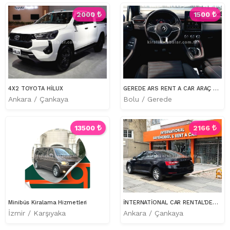
2000
1500
4X2 TOYOTA HİLUX
GEREDE ARS RENT A CAR ARAÇ KİRALAMA
Ankara / Çankaya
Bolu / Gerede
13500
2166
Minibüs Kiralama Hizmetleri
İNTERNATİONAL CAR RENTAL'DEN YENİ KASA SUPERB
İzmir / Karşıyaka
Ankara / Çankaya