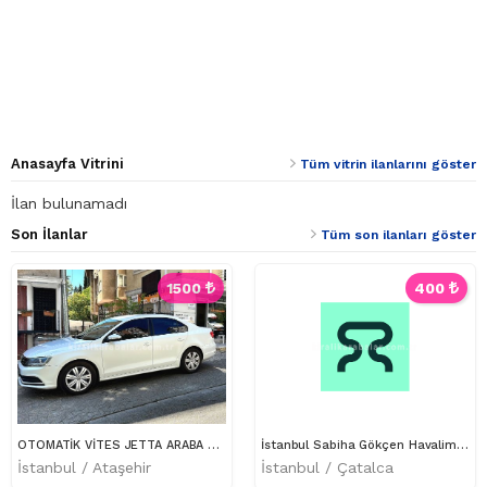
Anasayfa Vitrini
Tüm vitrin ilanlarını göster
İlan bulunamadı
Son İlanlar
Tüm son ilanları göster
1500
400
OTOMATİK VİTES JETTA ARABA KİRALAMA ATAŞEHİR
İstanbul Sabiha Gökçen Havalimanı’nda Kolay Araç Kiralama – Adım Adım Süreç
İstanbul / Ataşehir
İstanbul / Çatalca