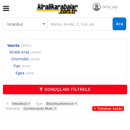
Giriş yap
Ara
Vasıta
(6945)
Kiralık Araç
(6945)
Otomobil
(6158)
Fiat
(1214)
Egea
(644)
SONUÇLARI FİLTRELE
İl:
İstanbul
İlçe:
Büyükçekmece
Mahalle:
Cumhuriyet Mah.
Tümünü kaldır