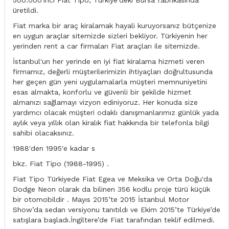
500.000'inci Fiat Tipo, Türkiye'deki Bursa fabrikasında
üretildi.
Fiat marka bir araç kiralamak hayali kuruyorsanız bütçenize
en uygun araçlar sitemizde sizleri bekliyor. Türkiyenin her
yerinden rent a car firmaları Fiat araçları ile sitemizde.
İstanbul'un her yerinde en iyi fiat kiralama hizmeti veren
firmamız, değerli müşterilerimizin ihtiyaçları doğrultusunda
her geçen gün yeni uygulamalarla müşteri memnuniyetini
esas almakta, konforlu ve güvenli bir şekilde hizmet
almanızı sağlamayı vizyon ediniyoruz. Her konuda size
yardımcı olacak müşteri odaklı danışmanlarımız günlük yada
aylık veya yıllık olan kiralık fiat hakkında bir telefonla bilgi
sahibi olacaksınız.
1988'den 1995'e kadar s
bkz. Fiat Tipo (1988-1995) .
Fiat Tipo Türkiyede Fiat Egea ve Meksika ve Orta Doğu'da
Dodge Neon olarak da bilinen 356 kodlu proje türü küçük
bir otomobildir . Mayıs 2015’te 2015 İstanbul Motor
Show’da sedan versiyonu tanıtıldı ve Ekim 2015’te Türkiye’de
satışlara başladı.İngiltere’de Fiat tarafından teklif edilmedi.