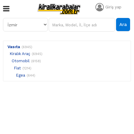
Giriş yap
Ara
Vasıta
(6945)
Kiralık Araç
(6945)
Otomobil
(6158)
Fiat
(1214)
Egea
(644)