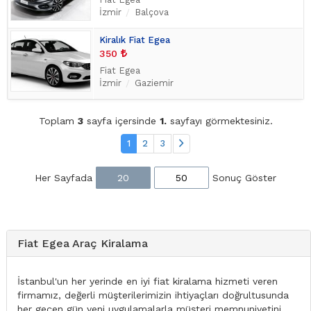
İzmir
Balçova
Kiralık Fiat Egea
350
Fiat Egea
İzmir
Gaziemir
Toplam
3
sayfa içersinde
1.
sayfayı görmektesiniz.
1
2
3
Her Sayfada
20
50
Sonuç Göster
Fiat Egea Araç Kiralama
İstanbul'un her yerinde en iyi fiat kiralama hizmeti veren
firmamız, değerli müşterilerimizin ihtiyaçları doğrultusunda
her geçen gün yeni uygulamalarla müşteri memnuniyetini