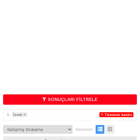
SONUÇLARI FİLTRELE
İl:
İzmir
Tümünü kaldır
Görünüm