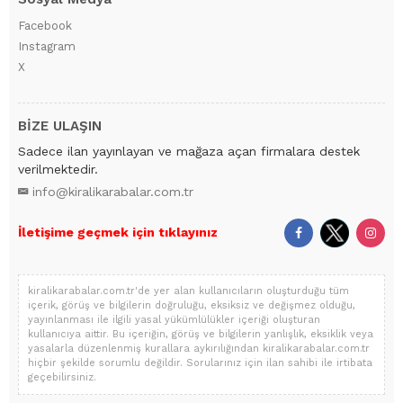
Facebook
Instagram
X
BİZE ULAŞIN
Sadece ilan yayınlayan ve mağaza açan firmalara destek
verilmektedir.
info@kiralikarabalar.com.tr
İletişime geçmek için tıklayınız
kiralikarabalar.com.tr'de yer alan kullanıcıların oluşturduğu tüm
içerik, görüş ve bilgilerin doğruluğu, eksiksiz ve değişmez olduğu,
yayınlanması ile ilgili yasal yükümlülükler içeriği oluşturan
kullanıcıya aittir. Bu içeriğin, görüş ve bilgilerin yanlışlık, eksiklik veya
yasalarla düzenlenmiş kurallara aykırılığından kiralikarabalar.com.tr
hiçbir şekilde sorumlu değildir. Sorularınız için ilan sahibi ile irtibata
geçebilirsiniz.