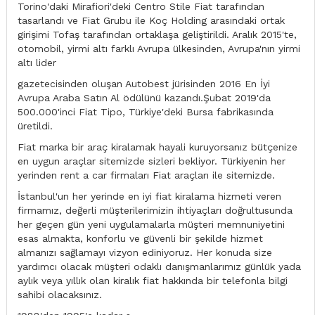
Torino'daki Mirafiori'deki Centro Stile Fiat tarafından
tasarlandı ve Fiat Grubu ile Koç Holding arasındaki ortak
girişimi Tofaş tarafından ortaklaşa geliştirildi. Aralık 2015'te,
otomobil, yirmi altı farklı Avrupa ülkesinden, Avrupa'nın yirmi
altı lider
gazetecisinden oluşan Autobest jürisinden 2016 En İyi
Avrupa Araba Satın Al ödülünü kazandı.Şubat 2019'da
500.000'inci Fiat Tipo, Türkiye'deki Bursa fabrikasında
üretildi.
Fiat marka bir araç kiralamak hayali kuruyorsanız bütçenize
en uygun araçlar sitemizde sizleri bekliyor. Türkiyenin her
yerinden rent a car firmaları Fiat araçları ile sitemizde.
İstanbul'un her yerinde en iyi fiat kiralama hizmeti veren
firmamız, değerli müşterilerimizin ihtiyaçları doğrultusunda
her geçen gün yeni uygulamalarla müşteri memnuniyetini
esas almakta, konforlu ve güvenli bir şekilde hizmet
almanızı sağlamayı vizyon ediniyoruz. Her konuda size
yardımcı olacak müşteri odaklı danışmanlarımız günlük yada
aylık veya yıllık olan kiralık fiat hakkında bir telefonla bilgi
sahibi olacaksınız.