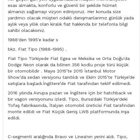
esas almakta, konforlu ve güvenli bir şekilde hizmet
almanızı sağlamayı vizyon ediniyoruz. Her konuda size
yardımcı olacak müşteri odaklı danışmanlarımız günlük yada
aylık veya yıllık olan kiralık fiat hakkında bir telefonla bilgi
sahibi olacaksınız.
1988'den 1995'e kadar s
bkz. Fiat Tipo (1988-1995) .
Fiat Tipo Türkiyede Fiat Egea ve Meksika ve Orta Doğu'da
Dodge Neon olarak da bilinen 356 kodlu proje türü küçük
bir otomobildir . Mayıs 2015’te 2015 İstanbul Motor
Show’da sedan versiyonu tanıtıldı ve Ekim 2015’te Türkiye’de
satışlara başladı.İngiltere’de Fiat tarafından teklif edilmedi.
2016 yılında Avrupa pazarı ve İngiltere için bir hatchback ve
bir vagon versiyonunu izledi. Tipo, Bursa'daki Türkiye'deki
Tofaş fabrikasında, İtalyan otomobil üreticisi Fiat tarafından
monte edildi ve Fiat Küçük Geniş LWB platformunda inşa
edildi.
C-segmenti aralığında Bravo ve Linea'nın yerini aldı. Tipo,