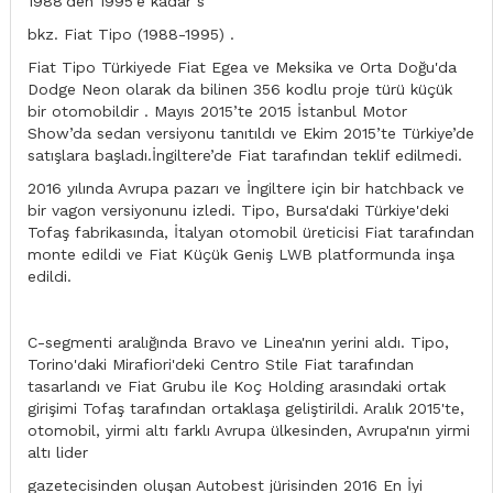
1988'den 1995'e kadar s
bkz. Fiat Tipo (1988-1995) .
Fiat Tipo Türkiyede Fiat Egea ve Meksika ve Orta Doğu'da
Dodge Neon olarak da bilinen 356 kodlu proje türü küçük
bir otomobildir . Mayıs 2015’te 2015 İstanbul Motor
Show’da sedan versiyonu tanıtıldı ve Ekim 2015’te Türkiye’de
satışlara başladı.İngiltere’de Fiat tarafından teklif edilmedi.
2016 yılında Avrupa pazarı ve İngiltere için bir hatchback ve
bir vagon versiyonunu izledi. Tipo, Bursa'daki Türkiye'deki
Tofaş fabrikasında, İtalyan otomobil üreticisi Fiat tarafından
monte edildi ve Fiat Küçük Geniş LWB platformunda inşa
edildi.
C-segmenti aralığında Bravo ve Linea'nın yerini aldı. Tipo,
Torino'daki Mirafiori'deki Centro Stile Fiat tarafından
tasarlandı ve Fiat Grubu ile Koç Holding arasındaki ortak
girişimi Tofaş tarafından ortaklaşa geliştirildi. Aralık 2015'te,
otomobil, yirmi altı farklı Avrupa ülkesinden, Avrupa'nın yirmi
altı lider
gazetecisinden oluşan Autobest jürisinden 2016 En İyi