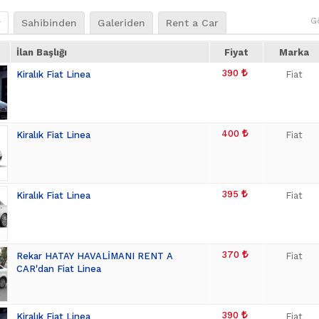
G
r
Sahibinden
Galeriden
Rent a Car
İlan Başlığı
Fiyat
Marka
390
Kiralık Fiat Linea
Fiat
400
Kiralık Fiat Linea
Fiat
395
Kiralık Fiat Linea
Fiat
370
Rekar HATAY HAVALİMANI RENT A
Fiat
CAR'dan Fiat Linea
390
Kiralık Fiat Linea
Fiat