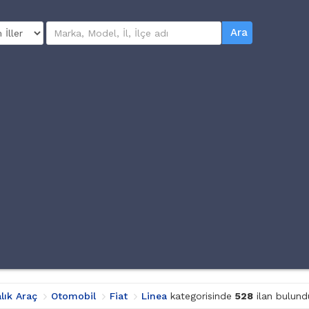
Ara
alık Araç
Otomobil
Fiat
Linea
kategorisinde
528
ilan bulund