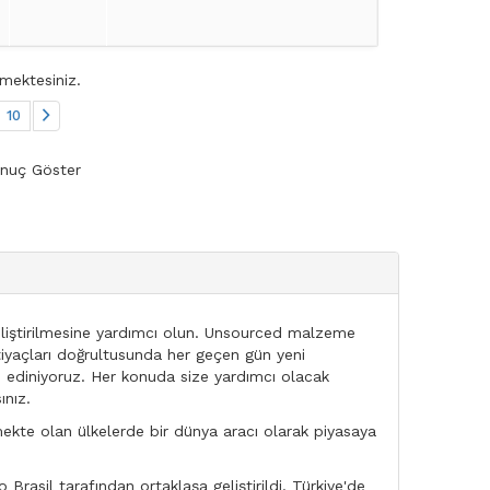
mektesiniz.
10
nuç Göster
 geliştirilmesine yardımcı olun. Unsourced malzeme
htiyaçları doğrultusunda her geçen gün yeni
n ediniyoruz. Her konuda size yardımcı olacak
ınız.
mekte olan ülkelerde bir dünya aracı olarak piyasaya
Brasil tarafından ortaklaşa geliştirildi. Türkiye'de