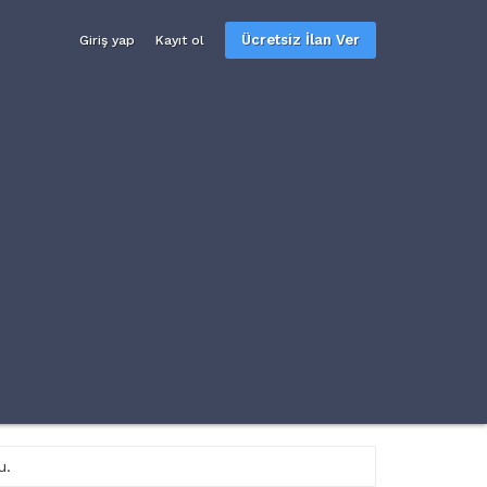
Ücretsiz İlan Ver
Giriş yap
Kayıt ol
u.