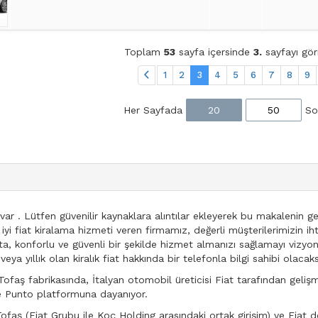
Toplam
53
sayfa içersinde
3.
sayfayı gör
1
2
3
4
5
6
7
8
9
Her Sayfada
20
50
So
 var . Lütfen güvenilir kaynaklara alıntılar ekleyerek bu makalenin
n iyi fiat kiralama hizmeti veren firmamız, değerli müşterilerimizin i
, konforlu ve güvenli bir şekilde hizmet almanızı sağlamayı vizyo
a yıllık olan kiralık fiat hakkında bir telefonla bilgi sahibi olacaks
ofaş fabrikasında, İtalyan otomobil üreticisi Fiat tarafından geliş
e Punto platformuna dayanıyor.
ofaş (Fiat Grubu ile Koç Holding arasındaki ortak girişim) ve Fiat do 