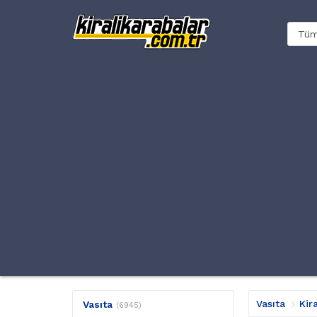
Vasıta
Kir
Vasıta
(6945)