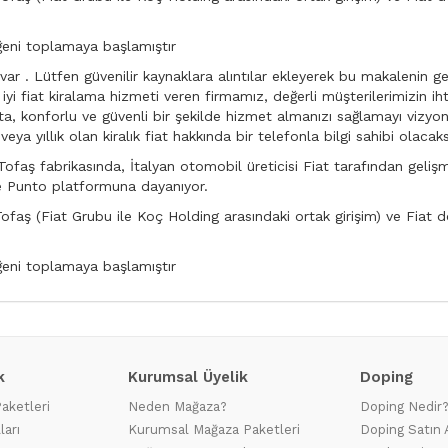
eğeni toplamaya başlamıştır
 var . Lütfen güvenilir kaynaklara alıntılar ekleyerek bu makalenin
n iyi fiat kiralama hizmeti veren firmamız, değerli müşterilerimizin i
, konforlu ve güvenli bir şekilde hizmet almanızı sağlamayı vizyo
a yıllık olan kiralık fiat hakkında bir telefonla bilgi sahibi olacaks
ofaş fabrikasında, İtalyan otomobil üreticisi Fiat tarafından geliş
e Punto platformuna dayanıyor.
ofaş (Fiat Grubu ile Koç Holding arasındaki ortak girişim) ve Fiat do 
eğeni toplamaya başlamıştır
k
Kurumsal Üyelik
Doping
Paketleri
Neden Mağaza?
Doping Nedir
ları
Kurumsal Mağaza Paketleri
Doping Satın 