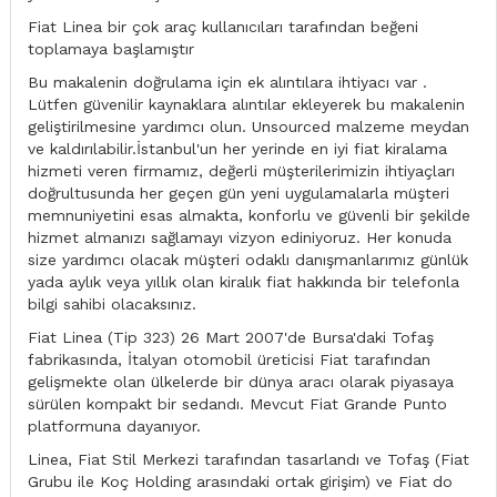
Fiat Linea bir çok araç kullanıcıları tarafından beğeni
toplamaya başlamıştır
Bu makalenin doğrulama için ek alıntılara ihtiyacı var .
Lütfen güvenilir kaynaklara alıntılar ekleyerek bu makalenin
geliştirilmesine yardımcı olun. Unsourced malzeme meydan
ve kaldırılabilir.İstanbul'un her yerinde en iyi fiat kiralama
hizmeti veren firmamız, değerli müşterilerimizin ihtiyaçları
doğrultusunda her geçen gün yeni uygulamalarla müşteri
memnuniyetini esas almakta, konforlu ve güvenli bir şekilde
hizmet almanızı sağlamayı vizyon ediniyoruz. Her konuda
size yardımcı olacak müşteri odaklı danışmanlarımız günlük
yada aylık veya yıllık olan kiralık fiat hakkında bir telefonla
bilgi sahibi olacaksınız.
Fiat Linea (Tip 323) 26 Mart 2007'de Bursa'daki Tofaş
fabrikasında, İtalyan otomobil üreticisi Fiat tarafından
gelişmekte olan ülkelerde bir dünya aracı olarak piyasaya
sürülen kompakt bir sedandı. Mevcut Fiat Grande Punto
platformuna dayanıyor.
Linea, Fiat Stil Merkezi tarafından tasarlandı ve Tofaş (Fiat
Grubu ile Koç Holding arasındaki ortak girişim) ve Fiat do