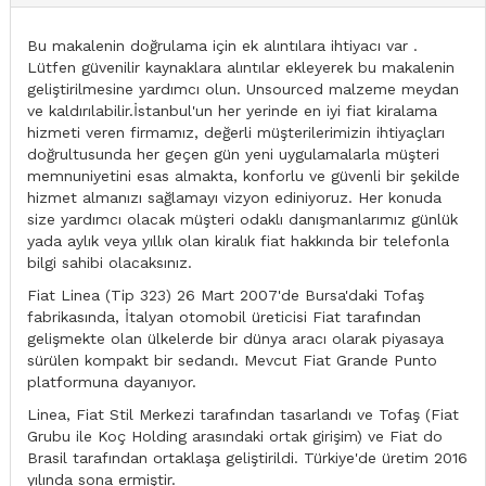
Bu makalenin doğrulama için ek alıntılara ihtiyacı var .
Lütfen güvenilir kaynaklara alıntılar ekleyerek bu makalenin
geliştirilmesine yardımcı olun. Unsourced malzeme meydan
ve kaldırılabilir.İstanbul'un her yerinde en iyi fiat kiralama
hizmeti veren firmamız, değerli müşterilerimizin ihtiyaçları
doğrultusunda her geçen gün yeni uygulamalarla müşteri
memnuniyetini esas almakta, konforlu ve güvenli bir şekilde
hizmet almanızı sağlamayı vizyon ediniyoruz. Her konuda
size yardımcı olacak müşteri odaklı danışmanlarımız günlük
yada aylık veya yıllık olan kiralık fiat hakkında bir telefonla
bilgi sahibi olacaksınız.
Fiat Linea (Tip 323) 26 Mart 2007'de Bursa'daki Tofaş
fabrikasında, İtalyan otomobil üreticisi Fiat tarafından
gelişmekte olan ülkelerde bir dünya aracı olarak piyasaya
sürülen kompakt bir sedandı. Mevcut Fiat Grande Punto
platformuna dayanıyor.
Linea, Fiat Stil Merkezi tarafından tasarlandı ve Tofaş (Fiat
Grubu ile Koç Holding arasındaki ortak girişim) ve Fiat do
Brasil tarafından ortaklaşa geliştirildi. Türkiye'de üretim 2016
yılında sona ermiştir.