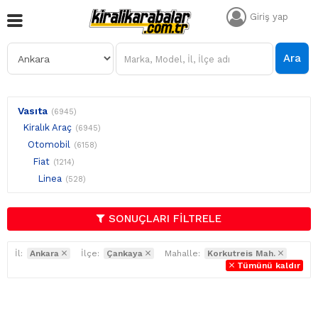
Giriş yap
Ara
Vasıta
(6945)
Kiralık Araç
(6945)
Otomobil
(6158)
Fiat
(1214)
Linea
(528)
SONUÇLARI FİLTRELE
İl:
Ankara
İlçe:
Çankaya
Mahalle:
Korkutreis Mah.
Tümünü kaldır