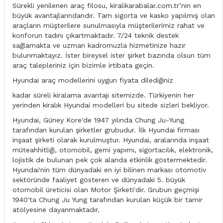
Sürekli yenilenen araç filosu, kiralikarabalar.com.tr’nin en
büyük avantajlarındandır. Tam sigorta ve kasko yapılmış olan
araçların müşterilere sunulmasıyla müşterilerimiz rahat ve
konforun tadını çıkartmaktadır. 7/24 teknik destek
sağlamakta ve uzman kadromuzla hizmetinize hazır
bulunmaktayız. İster bireysel ister şirket bazında olsun tüm
araç talepleriniz için bizimle irtibata geçin.
Hyundai araç modellerini uygun fiyata dilediğiniz
kadar süreli kiralama avantajı sitemizde. Türkiyenin her
yerinden kiralık Hyundai modelleri bu sitede sizleri bekliyor.
Hyundai, Güney Kore'de 1947 yılında Chung Ju-Yung
tarafından kurulan şirketler grubudur. İlk Hyundai firması
inşaat şirketi olarak kurulmuştur. Hyundai, aralarında inşaat
müteahhitliği, otomobil, gemi yapımı, sigortacılık, elektronik,
lojistik de bulunan pek çok alanda etkinlik göstermektedir.
Hyundai'nin tüm dünyadaki en iyi bilinen markası otomotiv
sektöründe faaliyet gösteren ve dünyadaki 5. büyük
otomobil üreticisi olan Motor Şirketi'dir. Grubun geçmişi
1940'ta Chung Ju Yung tarafından kurulan küçük bir tamir
atölyesine dayanmaktadır.