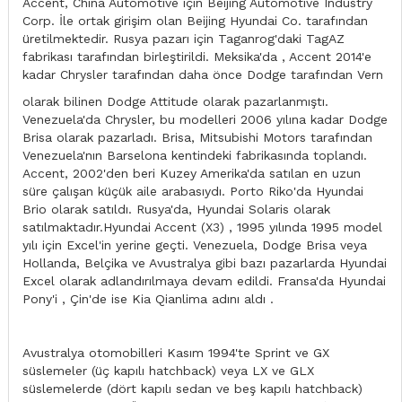
Accent, China Automotive için Beijing Automotive Industry
Corp. İle ortak girişim olan Beijing Hyundai Co. tarafından
üretilmektedir. Rusya pazarı için Taganrog'daki TagAZ
fabrikası tarafından birleştirildi. Meksika'da , Accent 2014'e
kadar Chrysler tarafından daha önce Dodge tarafından Vern
olarak bilinen Dodge Attitude olarak pazarlanmıştı.
Venezuela'da Chrysler, bu modelleri 2006 yılına kadar Dodge
Brisa olarak pazarladı. Brisa, Mitsubishi Motors tarafından
Venezuela'nın Barselona kentindeki fabrikasında toplandı.
Accent, 2002'den beri Kuzey Amerika'da satılan en uzun
süre çalışan küçük aile arabasıydı. Porto Riko'da Hyundai
Brio olarak satıldı. Rusya'da, Hyundai Solaris olarak
satılmaktadır.Hyundai Accent (X3) , 1995 yılında 1995 model
yılı için Excel'in yerine geçti. Venezuela, Dodge Brisa veya
Hollanda, Belçika ve Avustralya gibi bazı pazarlarda Hyundai
Excel olarak adlandırılmaya devam edildi. Fransa'da Hyundai
Pony'i , Çin'de ise Kia Qianlima adını aldı .
Avustralya otomobilleri Kasım 1994'te Sprint ve GX
süslemeler (üç kapılı hatchback) veya LX ve GLX
süslemelerde (dört kapılı sedan ve beş kapılı hatchback)