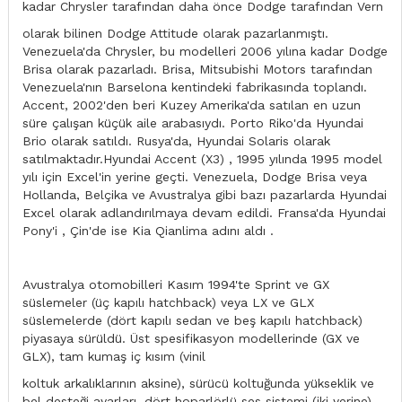
kadar Chrysler tarafından daha önce Dodge tarafından Vern
olarak bilinen Dodge Attitude olarak pazarlanmıştı.
Venezuela'da Chrysler, bu modelleri 2006 yılına kadar Dodge
Brisa olarak pazarladı. Brisa, Mitsubishi Motors tarafından
Venezuela'nın Barselona kentindeki fabrikasında toplandı.
Accent, 2002'den beri Kuzey Amerika'da satılan en uzun
süre çalışan küçük aile arabasıydı. Porto Riko'da Hyundai
Brio olarak satıldı. Rusya'da, Hyundai Solaris olarak
satılmaktadır.Hyundai Accent (X3) , 1995 yılında 1995 model
yılı için Excel'in yerine geçti. Venezuela, Dodge Brisa veya
Hollanda, Belçika ve Avustralya gibi bazı pazarlarda Hyundai
Excel olarak adlandırılmaya devam edildi. Fransa'da Hyundai
Pony'i , Çin'de ise Kia Qianlima adını aldı .
Avustralya otomobilleri Kasım 1994'te Sprint ve GX
süslemeler (üç kapılı hatchback) veya LX ve GLX
süslemelerde (dört kapılı sedan ve beş kapılı hatchback)
piyasaya sürüldü. Üst spesifikasyon modellerinde (GX ve
GLX), tam kumaş iç kısım (vinil
koltuk arkalıklarının aksine), sürücü koltuğunda yükseklik ve
bel desteği ayarları, dört hoparlörlü ses sistemi (iki yerine),