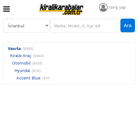
Giriş yap
Ara
Vasıta
(6945)
Kiralık Araç
(6945)
Otomobil
(6158)
Hyundai
(806)
Accent Blue
(417)