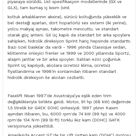
piyasaya sürüldü. Üst spesifikasyon modellerinde (GX ve
GLX), tam kumaş iç kısım (vinil
koltuk arkalıklarının aksine), sürücü koltuğunda yükseklik ve
bel desteği ayarları, dört hoparlörlü ses sistemi (iki yerine),
yolcu makyaj aynası, takometre mevcuttu. ve standart
olarak güç anteni. GX üç kapılı da standart bir arka spoylere
sahipken, hidrolik direksiyon Sprint hariç hepsinde standarttı.
Bazı özel baskılar da vardı - 1996 yılında Classique sedan,
kilitlenme önleyici frenler ve 1999 ve 2000 yıllarında Sportz,
alaşım jantlar ve bir arka spoyler. Satılan ezici çoğunluk
Sprint üç kapılıydı, alıcılara ücretsiz klima, ücretsiz
fiyatlandırma ve 1998'in sonlarından itibaren standart
hidrolik direksiyon ile alıcıları cezbetti.
Faselift Nisan 1997’de Avustralya’ya eşlik eden trim
değişiklikleriyle birlikte geldi. Motor, 91 hp (68 kW) değerinde
1,5 litrelik bir G4EK SOHC ünitesiydi. 1997 yılının Kasım
ayından itibaren, bu, 6000 rpm'de 74 kW (99 hp) ve 4000
rpm'de 134 N⋅m (99 lb⋅ft) torklu ikiz kam (DOHC) G4FK
versiyonuna yükseltildi.
Amerika'da Accent GT'de bir çift üstten kam (DOHC) motoru