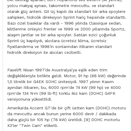
yolcu makyaj aynası, takometre mevcuttu. ve standart
olarak güç anteni. GX üç kapılı da standart bir arka spoylere
sahipken, hidrolik direksiyon Sprint hariç hepsinde standarttı.
Bazı özel baskılar da vardı - 1996 yılında Classique sedan,
kilitlenme önleyici frenler ve 1999 ve 2000 yıllarında Sportz,
alaşım jantlar ve bir arka spoyler. Satılan ezici çoğunluk
Sprint üç kapılıydı, alıcılara ücretsiz klima, ücretsiz
fiyatlandırma ve 1998'in sonlarından itibaren standart
hidrolik direksiyon ile alıcıları cezbetti.
Faselift Nisan 1997’de Avustralya’ya eşlik eden trim
değişiklikleriyle birlikte geldi. Motor, 91 hp (68 kW) değerinde
1,5 litrelik bir G4EK SOHC ünitesiydi. 1997 yılının Kasım
ayından itibaren, bu, 6000 rpm'de 74 kW (99 hp) ve 4000
rpm'de 134 N⋅m (99 lb⋅ft) torklu ikiz kam (DOHC) G4FK
versiyonuna yükseltildi.
Amerika'da Accent GT'de bir çift üstten kam (DOHC) motoru
da mevcuttu ancak bunun yerine 6000 devir / dakikada
daha güçlü bir 105 hp (78 kW) üretildi. [9] DOHC motorlu
X3'ler "Twin Cam" etiketli.