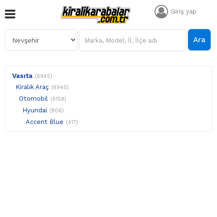
Giriş yap
Ara
Vasıta
(6945)
Kiralık Araç
(6945)
Otomobil
(6158)
Hyundai
(806)
Accent Blue
(417)