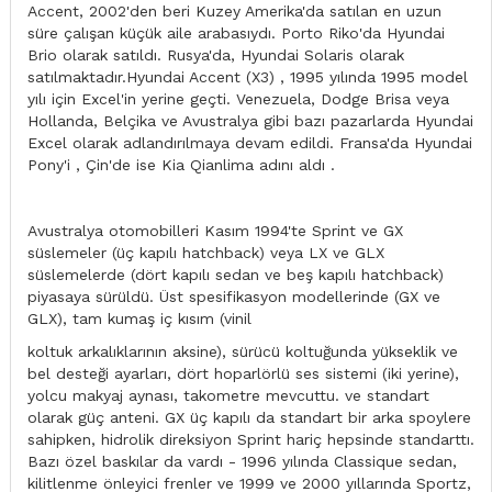
Accent, 2002'den beri Kuzey Amerika'da satılan en uzun
süre çalışan küçük aile arabasıydı. Porto Riko'da Hyundai
Brio olarak satıldı. Rusya'da, Hyundai Solaris olarak
satılmaktadır.Hyundai Accent (X3) , 1995 yılında 1995 model
yılı için Excel'in yerine geçti. Venezuela, Dodge Brisa veya
Hollanda, Belçika ve Avustralya gibi bazı pazarlarda Hyundai
Excel olarak adlandırılmaya devam edildi. Fransa'da Hyundai
Pony'i , Çin'de ise Kia Qianlima adını aldı .
Avustralya otomobilleri Kasım 1994'te Sprint ve GX
süslemeler (üç kapılı hatchback) veya LX ve GLX
süslemelerde (dört kapılı sedan ve beş kapılı hatchback)
piyasaya sürüldü. Üst spesifikasyon modellerinde (GX ve
GLX), tam kumaş iç kısım (vinil
koltuk arkalıklarının aksine), sürücü koltuğunda yükseklik ve
bel desteği ayarları, dört hoparlörlü ses sistemi (iki yerine),
yolcu makyaj aynası, takometre mevcuttu. ve standart
olarak güç anteni. GX üç kapılı da standart bir arka spoylere
sahipken, hidrolik direksiyon Sprint hariç hepsinde standarttı.
Bazı özel baskılar da vardı - 1996 yılında Classique sedan,
kilitlenme önleyici frenler ve 1999 ve 2000 yıllarında Sportz,