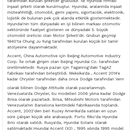
tarafından kurulan şirketler grubudur. İlk Hyundai firması
inşaat şirketi olarak kurulmuştur. Hyundai, aralarında inşaat
müteahhitliği, otomobil, gemi yapımı, sigortacılık, elektronik,
lojistik de bulunan pek çok alanda etkinlik göstermektedir.
Hyundai'nin tüm dünyadaki en iyi bilinen markası otomotiv
sektöründe faaliyet gösteren ve dünyadaki 5. büyük
otomobil üreticisi olan Motor Şirketi'dir. Grubun geçmişi
1940'ta Chung Ju Yung tarafından kurulan küçük bir tamir
atölyesine dayanmaktadır.
Accent, China Automotive için Beijing Automotive Industry
Corp. İle ortak girişim olan Beijing Hyundai Co. tarafından
üretilmektedir. Rusya pazarı için Taganrog'daki TagAZ
fabrikası tarafından birleştirildi. Meksika'da , Accent 2014'e
kadar Chrysler tarafından daha önce Dodge tarafından Vern
olarak bilinen Dodge Attitude olarak pazarlanmıştı.
Venezuela'da Chrysler, bu modelleri 2006 yılına kadar Dodge
Brisa olarak pazarladı. Brisa, Mitsubishi Motors tarafından
Venezuela'nın Barselona kentindeki fabrikasında toplandı.
Accent, 2002'den beri Kuzey Amerika'da satılan en uzun
süre çalışan küçük aile arabasıydı. Porto Riko'da Hyundai
Brio olarak satıldı. Rusya'da, Hyundai Solaris olarak
satılmaktadır.Hyundai Accent (X3) , 1995 yılında 1995 model