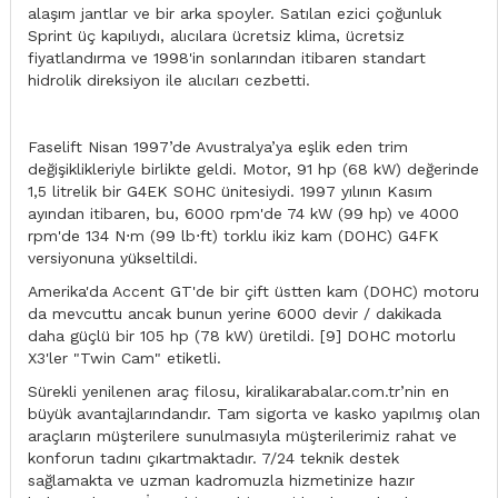
alaşım jantlar ve bir arka spoyler. Satılan ezici çoğunluk
Sprint üç kapılıydı, alıcılara ücretsiz klima, ücretsiz
fiyatlandırma ve 1998'in sonlarından itibaren standart
hidrolik direksiyon ile alıcıları cezbetti.
Faselift Nisan 1997’de Avustralya’ya eşlik eden trim
değişiklikleriyle birlikte geldi. Motor, 91 hp (68 kW) değerinde
1,5 litrelik bir G4EK SOHC ünitesiydi. 1997 yılının Kasım
ayından itibaren, bu, 6000 rpm'de 74 kW (99 hp) ve 4000
rpm'de 134 N⋅m (99 lb⋅ft) torklu ikiz kam (DOHC) G4FK
versiyonuna yükseltildi.
Amerika'da Accent GT'de bir çift üstten kam (DOHC) motoru
da mevcuttu ancak bunun yerine 6000 devir / dakikada
daha güçlü bir 105 hp (78 kW) üretildi. [9] DOHC motorlu
X3'ler "Twin Cam" etiketli.
Sürekli yenilenen araç filosu, kiralikarabalar.com.tr’nin en
büyük avantajlarındandır. Tam sigorta ve kasko yapılmış olan
araçların müşterilere sunulmasıyla müşterilerimiz rahat ve
konforun tadını çıkartmaktadır. 7/24 teknik destek
sağlamakta ve uzman kadromuzla hizmetinize hazır