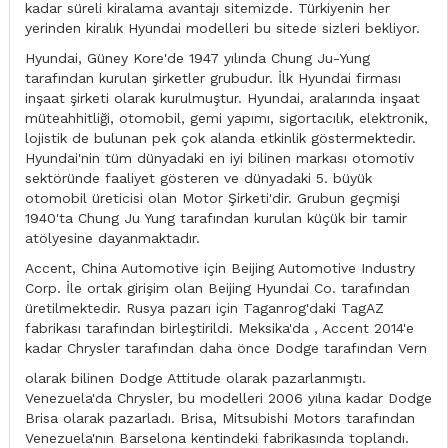
kadar süreli kiralama avantajı sitemizde. Türkiyenin her
yerinden kiralık Hyundai modelleri bu sitede sizleri bekliyor.
Hyundai, Güney Kore'de 1947 yılında Chung Ju-Yung
tarafından kurulan şirketler grubudur. İlk Hyundai firması
inşaat şirketi olarak kurulmuştur. Hyundai, aralarında inşaat
müteahhitliği, otomobil, gemi yapımı, sigortacılık, elektronik,
lojistik de bulunan pek çok alanda etkinlik göstermektedir.
Hyundai'nin tüm dünyadaki en iyi bilinen markası otomotiv
sektöründe faaliyet gösteren ve dünyadaki 5. büyük
otomobil üreticisi olan Motor Şirketi'dir. Grubun geçmişi
1940'ta Chung Ju Yung tarafından kurulan küçük bir tamir
atölyesine dayanmaktadır.
Accent, China Automotive için Beijing Automotive Industry
Corp. İle ortak girişim olan Beijing Hyundai Co. tarafından
üretilmektedir. Rusya pazarı için Taganrog'daki TagAZ
fabrikası tarafından birleştirildi. Meksika'da , Accent 2014'e
kadar Chrysler tarafından daha önce Dodge tarafından Vern
olarak bilinen Dodge Attitude olarak pazarlanmıştı.
Venezuela'da Chrysler, bu modelleri 2006 yılına kadar Dodge
Brisa olarak pazarladı. Brisa, Mitsubishi Motors tarafından
Venezuela'nın Barselona kentindeki fabrikasında toplandı.