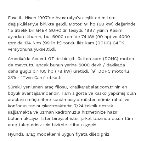
Faselift Nisan 1997’de Avustralya’ya eşlik eden trim
değişiklikleriyle birlikte geldi. Motor, 91 hp (68 kW) değerinde
1,5 litrelik bir G4EK SOHC ünitesiydi. 1997 yılının Kasım
ayından itibaren, bu, 6000 rpm'de 74 kW (99 hp) ve 4000
rpm'de 134 N⋅m (99 lb⋅ft) torklu ikiz kam (DOHC) G4FK
versiyonuna yükseltildi.
Amerika'da Accent GT'de bir çift üstten kam (DOHC) motoru
da mevcuttu ancak bunun yerine 6000 devir / dakikada
daha güçlü bir 105 hp (78 kW) üretildi. [9] DOHC motorlu
X3'ler "Twin Cam" etiketli.
Sürekli yenilenen araç filosu, kiralikarabalar.com.tr’nin en
büyük avantajlarındandır. Tam sigorta ve kasko yapılmış olan
araçların müşterilere sunulmasıyla müşterilerimiz rahat ve
konforun tadını çıkartmaktadır. 7/24 teknik destek
sağlamakta ve uzman kadromuzla hizmetinize hazır
bulunmaktayız. İster bireysel ister şirket bazında olsun tüm
araç talepleriniz için bizimle irtibata geçin.
Hyundai araç modellerini uygun fiyata dilediğiniz