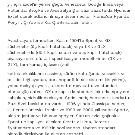
yılı için Excel'in yerine geçti. Venezuela, Dodge Brisa veya
Hollanda, Belçika ve Avustralya gibi bazı pazarlarda Hyundai
Excel olarak adlandırılmaya devam edildi. Fransa'da Hyundai
Pony'i , Çin'de ise Kia Qianlima adını aldı .
Avustralya otomobilleri Kasım 1994'te Sprint ve GX
süslemeler (üç kapılı hatchback) veya LX ve GLX
süslemelerde (dört kapılı sedan ve beş kapılı hatchback)
piyasaya sürüldü. Üst spesifikasyon modellerinde (GX ve
GLX), tam kumaş iç kısım (vinil
koltuk arkalıklarının aksine), sürücü koltuğunda yükseklik ve
bel desteği ayarları, dört hoparlörlü ses sistemi (iki yerine),
yolcu makyaj aynası, takometre mevcuttu. ve standart
olarak güç anteni. GX üç kapılı da standart bir arka spoylere
sahipken, hidrolik direksiyon Sprint hariç hepsinde standarttı.
Bazı özel baskılar da vardı - 1996 yılında Classique sedan,
kilitlenme önleyici frenler ve 1999 ve 2000 yıllarında Sportz,
alaşım jantlar ve bir arka spoyler. Satılan ezici çoğunluk
Sprint üç kapılıydı, alıcılara ücretsiz klima, ücretsiz
fiyatlandırma ve 1998'in sonlarından itibaren standart
hidrolik direksiyon ile alıcıları cezbetti.