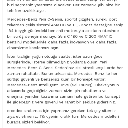
bizi seçmeniz yararınıza olacaktır. Her zamanki gibi size bir
telefon uzaklıktayız.
Mercedes-Benz Yeni C-Serisi, sportif çizgileri, sürekli dört
tekerden çekiş sistemi 4MATIC ve EQ-Boost desteğine sahip
184 beygir gücündeki benzinli motoruyla sınırların ötesinde
bir sürüş deneyimi sunuyor.Yeni C 180 ve C 200 4MATIC
benzinli modelleriyle daha fazla inovasyon ve daha fazla
dinamizme kapılarınızı açın.
İster trafiğin yoğun olduğu saatte, ister uzun gece
sürüşlerinde, isterse bilmediğiniz yollarda olsun, Yeni
Mercedes-Benz C-Serisi Sedan'ınız sizi stresli koşullarda her
zaman rahatlatır. Bunun arkasında Mercedes-Benz ile her
sürüşü güvenli ve benzersiz kılan bir konsept vardır:
Mercedes-Benz Intelligent Drive (akıllı sürüş). Direksiyonun
arkasında geçirdiğiniz zamanı sizin için rahatlama ve
enerjinizi yeniden kazanma zamanı hale getiren bu konsept
ile gideceğiniz yere güvenli ve rahat bir şekilde gidersiniz.
ercedes kiralamak için yapmanız gereken tek şey sitemizi
ziyaret etmeniz. Türkiyenin kiralık tüm Mercedes modelleri
burada sizleri bekliyor.