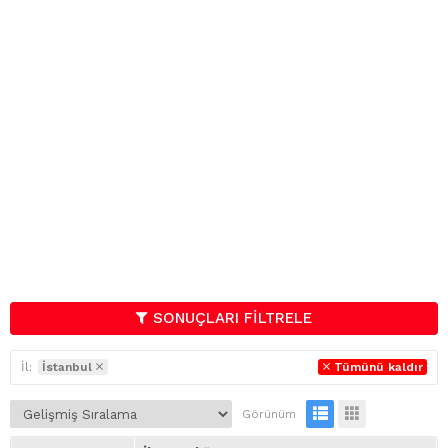
SONUÇLARI FİLTRELE
İl:
İstanbul
Tümünü kaldır
Görünüm