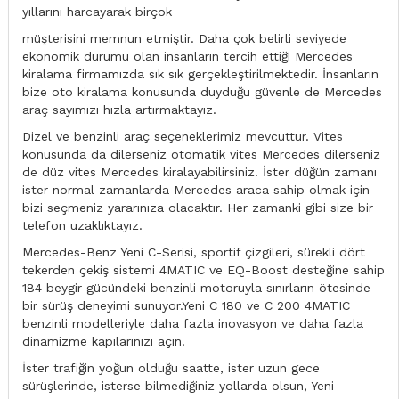
yıllarını harcayarak birçok
müşterisini memnun etmiştir. Daha çok belirli seviyede
ekonomik durumu olan insanların tercih ettiği Mercedes
kiralama firmamızda sık sık gerçekleştirilmektedir. İnsanların
bize oto kiralama konusunda duyduğu güvenle de Mercedes
araç sayımızı hızla artırmaktayız.
Dizel ve benzinli araç seçeneklerimiz mevcuttur. Vites
konusunda da dilerseniz otomatik vites Mercedes dilerseniz
de düz vites Mercedes kiralayabilirsiniz. İster düğün zamanı
ister normal zamanlarda Mercedes araca sahip olmak için
bizi seçmeniz yararınıza olacaktır. Her zamanki gibi size bir
telefon uzaklıktayız.
Mercedes-Benz Yeni C-Serisi, sportif çizgileri, sürekli dört
tekerden çekiş sistemi 4MATIC ve EQ-Boost desteğine sahip
184 beygir gücündeki benzinli motoruyla sınırların ötesinde
bir sürüş deneyimi sunuyor.Yeni C 180 ve C 200 4MATIC
benzinli modelleriyle daha fazla inovasyon ve daha fazla
dinamizme kapılarınızı açın.
İster trafiğin yoğun olduğu saatte, ister uzun gece
sürüşlerinde, isterse bilmediğiniz yollarda olsun, Yeni