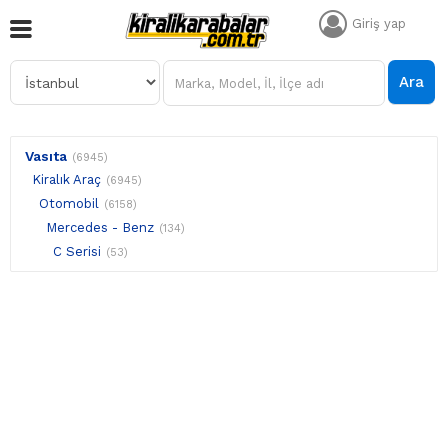
Giriş yap
Ara
Vasıta
(6945)
Kiralık Araç
(6945)
Otomobil
(6158)
Mercedes - Benz
(134)
C Serisi
(53)