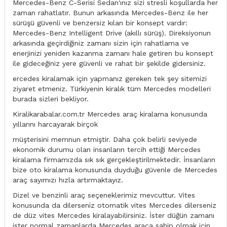
Mercedes-Benz C-Serisi Sedan'ınız sizi stresli koşullarda her
zaman rahatlatır. Bunun arkasında Mercedes-Benz ile her
sürüşü güvenli ve benzersiz kılan bir konsept vardır:
Mercedes-Benz Intelligent Drive (akıllı sürüş). Direksiyonun
arkasında geçirdiğiniz zamanı sizin için rahatlama ve
enerjinizi yeniden kazanma zamanı hale getiren bu konsept
ile gideceğiniz yere güvenli ve rahat bir şekilde gidersiniz.
ercedes kiralamak için yapmanız gereken tek şey sitemizi
ziyaret etmeniz. Türkiyenin kiralık tüm Mercedes modelleri
burada sizleri bekliyor.
Kiralikarabalar.com.tr Mercedes araç kiralama konusunda
yıllarını harcayarak birçok
müşterisini memnun etmiştir. Daha çok belirli seviyede
ekonomik durumu olan insanların tercih ettiği Mercedes
kiralama firmamızda sık sık gerçekleştirilmektedir. İnsanların
bize oto kiralama konusunda duyduğu güvenle de Mercedes
araç sayımızı hızla artırmaktayız.
Dizel ve benzinli araç seçeneklerimiz mevcuttur. Vites
konusunda da dilerseniz otomatik vites Mercedes dilerseniz
de düz vites Mercedes kiralayabilirsiniz. İster düğün zamanı
ister normal zamanlarda Mercedes araca sahip olmak için