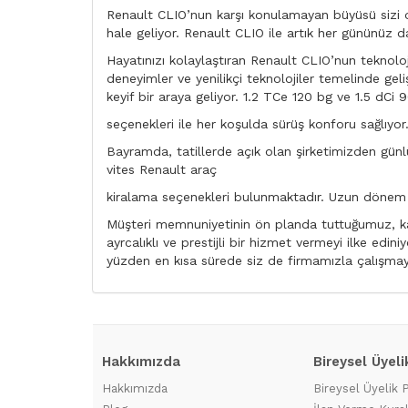
Renault CLIO’nun karşı konulamayan büyüsü sizi de
hale geliyor. Renault CLIO ile artık her gününüz d
Hayatınızı kolaylaştıran Renault CLIO’nun teknolo
deneyimler ve yenilikçi teknolojiler temelinde gel
keyif bir araya geliyor. 1.2 TCe 120 bg ve 1.5 dCi 
seçenekleri ile her koşulda sürüş konforu sağlıyor
Bayramda, tatillerde açık olan şirketimizden günlük
vites Renault araç
kiralama seçenekleri bulunmaktadır. Uzun dönem v
Müşteri memnuniyetinin ön planda tuttuğumuz, kal
ayrcalıklı ve prestijli bir hizmet vermeyi ilke e
yüzden en kısa sürede siz de firmamızla çalışmaya
Hakkımızda
Bireysel Üyeli
Hakkımızda
Bireysel Üyelik 