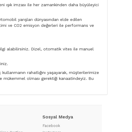
eni ışık imzası ile her zamankinden daha büyüleyici
Otomobil yarışları dünyasından elde edilen
ketimi ve CO2 emisyon değerleri ile performans ve
gi alabilirsiniz. Dizel, otomatik vites ile manuel
niz.
kullanmanın rahatlığını yaşayarak, müşterilerimize
n de mükemmel olması gerektiği kanaatindeyiz. Bu
Sosyal Medya
?
Facebook