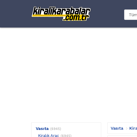
Vasıta
Kir
Vasıta
(6945)
Kiralık Araç
(6945)