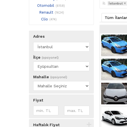
İl:
İstanbul
Otomobil
(6158)
Renault
(1624)
Tüm İlanla
Clio
(474)
Adres
İlçe
(opsiyonel)
Mahalle
(opsiyonel)
Fiyat
Haftalık Fiyat