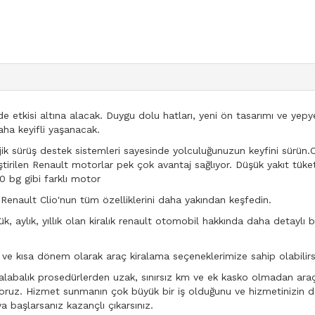
 etkisi altına alacak. Duygu dolu hatları, yeni ön tasarımı ve yepy
aha keyifli yaşanacak.
jik sürüş destek sistemleri sayesinde yolculuğunuzun keyfini sürün.
iştirilen Renault motorlar pek çok avantaj sağlıyor. Düşük yakıt tü
90 bg gibi farklı motor
.Renault Clio'nun tüm özelliklerini daha yakından keşfedin.
, aylık, yıllık olan kiralık renault otomobil hakkında daha detaylı bil
e kısa dönem olarak araç kiralama seçeneklerimize sahip olabilirsi
abalık prosedürlerden uzak, sınırsız km ve ek kasko olmadan araç 
diniyoruz. Hizmet sunmanın çok büyük bir iş olduğunu ve hizmetinizi
 başlarsanız kazançlı çıkarsınız.