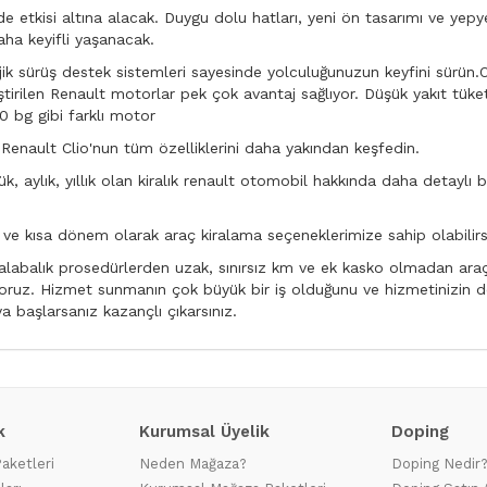
 etkisi altına alacak. Duygu dolu hatları, yeni ön tasarımı ve yepy
aha keyifli yaşanacak.
jik sürüş destek sistemleri sayesinde yolculuğunuzun keyfini sürün.
iştirilen Renault motorlar pek çok avantaj sağlıyor. Düşük yakıt tü
90 bg gibi farklı motor
.Renault Clio'nun tüm özelliklerini daha yakından keşfedin.
, aylık, yıllık olan kiralık renault otomobil hakkında daha detaylı bil
e kısa dönem olarak araç kiralama seçeneklerimize sahip olabilirsi
abalık prosedürlerden uzak, sınırsız km ve ek kasko olmadan araç 
diniyoruz. Hizmet sunmanın çok büyük bir iş olduğunu ve hizmetinizi
 başlarsanız kazançlı çıkarsınız.
k
Kurumsal Üyelik
Doping
Paketleri
Neden Mağaza?
Doping Nedir