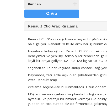
Kimden
Ara
Renault Clio Araç Kiralama
Renault CLIO’nun karşı konulamayan büyüsü sizi de
hale geliyor. Renault CLIO ile artık her gününüz d
Hayatınızı kolaylaştıran Renault CLIO’nun teknolo
deneyimler ve yenilikçi teknolojiler temelinde gel
keyif bir araya geliyor. 1.2 TCe 120 bg ve 1.5 dCi 
seçenekleri ile her koşulda sürüş konforu sağlıyor
Bayramda, tatillerde açık olan şirketimizden günlük
vites Renault araç
kiralama seçenekleri bulunmaktadır. Uzun dönem v
Müşteri memnuniyetinin ön planda tuttuğumuz, kal
ayrcalıklı ve prestijli bir hizmet vermeyi ilke e
yüzden en kısa sürede siz de firmamızla çalışmaya