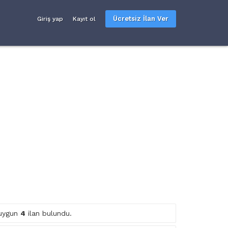
Ücretsiz İlan Ver
Giriş yap
Kayıt ol
e uygun
4
ilan bulundu.