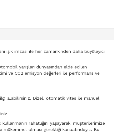
eni ışık imzası ile her zamankinden daha büyüleyici
Otomobil yarışları dünyasından elde edilen
ketimi ve CO2 emisyon değerleri ile performans ve
gi alabilirsiniz. Dizel, otomatik vites ile manuel
niz.
kullanmanın rahatlığını yaşayarak, müşterilerimize
n de mükemmel olması gerektiği kanaatindeyiz. Bu