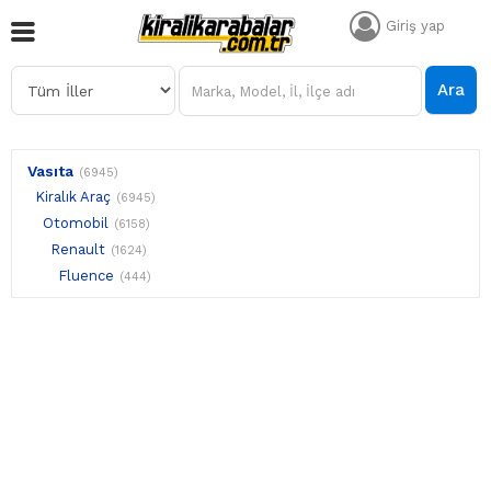
Giriş yap
Ara
Vasıta
(6945)
Kiralık Araç
(6945)
Otomobil
(6158)
Renault
(1624)
Fluence
(444)