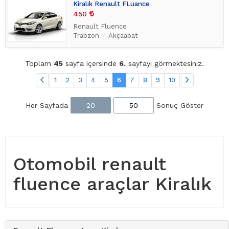
Kiralık Renault FLuance
450
Renault Fluence
Trabzon
Akçaabat
Toplam
45
sayfa içersinde
6.
sayfayı görmektesiniz.
1
2
3
4
5
6
7
8
9
10
Her Sayfada
20
50
Sonuç Göster
Otomobil renault
fluence araçlar Kiralık