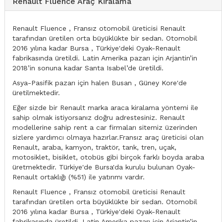
Renault Fluence Araç Kiralama
Renault Fluence , Fransız otomobil üreticisi Renault
tarafından üretilen orta büyüklükte bir sedan. Otomobil
2016 yılına kadar Bursa , Türkiye'deki Oyak-Renault
fabrikasında üretildi. Latin Amerika pazarı için Arjantin’in
2018’in sonuna kadar Santa Isabel’de üretildi.
Asya-Pasifik pazarı için halen Busan , Güney Kore'de
üretilmektedir.
Eğer sizde bir Renault marka araca kiralama yöntemi ile
sahip olmak istiyorsanız doğru adrestesiniz. Renault
modellerine sahip rent a car firmaları sitemiz üzerinden
sizlere yardımcı olmaya hazırlar.Fransız araç üreticisi olan
Renault, araba, kamyon, traktör, tank, tren, uçak,
motosiklet, bisiklet, otobüs gibi birçok farklı boyda araba
üretmektedir. Türkiye'de Bursa'da kurulu bulunan Oyak-
Renault ortaklığı (%51) ile yatırımı vardır.
Renault Fluence , Fransız otomobil üreticisi Renault
tarafından üretilen orta büyüklükte bir sedan. Otomobil
2016 yılına kadar Bursa , Türkiye'deki Oyak-Renault
fabrikasında üretildi. Latin Amerika pazarı için Arjantin’in