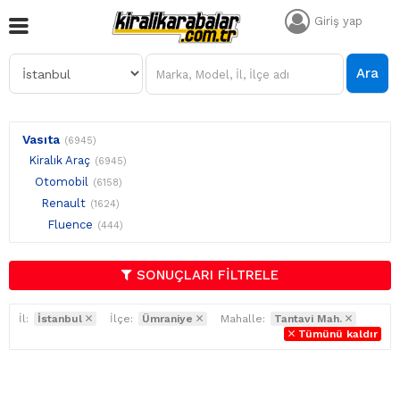
Giriş yap
Ara
Vasıta
(6945)
Kiralık Araç
(6945)
Otomobil
(6158)
Renault
(1624)
Fluence
(444)
SONUÇLARI FİLTRELE
İl:
İstanbul
İlçe:
Ümraniye
Mahalle:
Tantavi Mah.
Tümünü kaldır