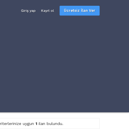
Ücretsiz İlan Ver
Giriş yap
Kayıt ol
riterlerinize uygun
1
ilan bulundu.