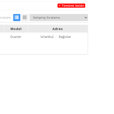
Tümünü kaldır
örünüm
Model
Adres
Duster
İstanbul
Bağcılar