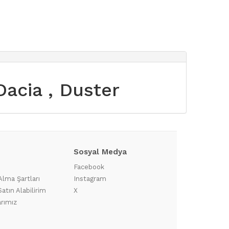
 Dacia , Duster
Sosyal Medya
?
Facebook
Alma Şartları
Instagram
atın Alabilirim
X
arımız