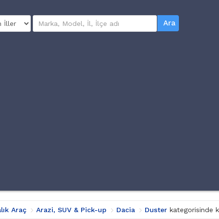
Ara
alık Araç
Arazi, SUV & Pick-up
Dacia
Duster
kategorisinde k