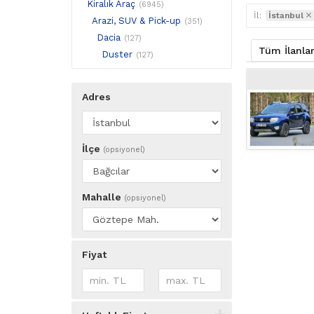
Kiralık Araç
(6945)
İl:
İstanbul
Arazi, SUV & Pick-up
(351)
Dacia
(127)
Tüm İlanla
Duster
(127)
Adres
İlçe
(opsiyonel)
Mahalle
(opsiyonel)
Fiyat