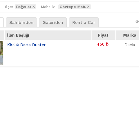
İlçe:
Bağcılar
Mahalle:
Göztepe Mah.
G
r
Sahibinden
Galeriden
Rent a Car
İlan Başlığı
Fiyat
Marka
450
Kiralık Dacia Duster
Dacia