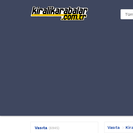
Vasıta
Kir
Vasıta
(6945)