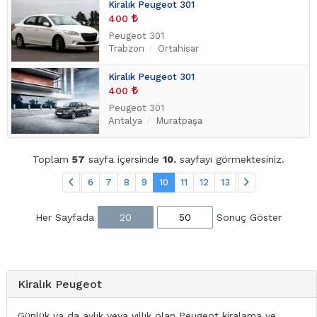
Kiralık Peugeot 301
400
Peugeot 301
Trabzon
Ortahisar
Kiralık Peugeot 301
400
Peugeot 301
Antalya
Muratpaşa
Toplam
57
sayfa içersinde
10.
sayfayı görmektesiniz.
6
7
8
9
10
11
12
13
Her Sayfada
20
50
Sonuç Göster
Kiralık Peugeot
Günlük ya da aylık veya yıllık olan Peugeot kiralama ve