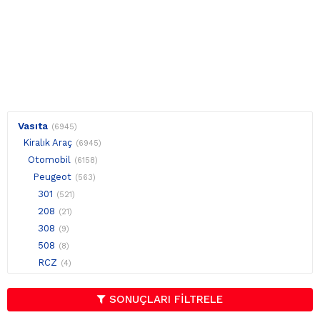
Vasıta
(6945)
Kiralık Araç
(6945)
Otomobil
(6158)
Peugeot
(563)
301
(521)
208
(21)
308
(9)
508
(8)
RCZ
(4)
SONUÇLARI FİLTRELE