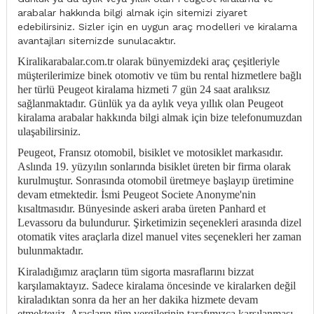
arabalar hakkında bilgi almak için sitemizi ziyaret
edebilirsiniz. Sizler için en uygun araç modelleri ve kiralama
avantajları sitemizde sunulacaktır.
Kiralikarabalar.com.tr olarak bünyemizdeki araç çeşitleriyle
müşterilerimize binek otomotiv ve tüm bu rental hizmetlere bağlı
her türlü Peugeot kiralama hizmeti 7 gün 24 saat aralıksız
sağlanmaktadır. Günlük ya da aylık veya yıllık olan Peugeot
kiralama arabalar hakkında bilgi almak için bize telefonumuzdan
ulaşabilirsiniz.
Peugeot, Fransız otomobil, bisiklet ve motosiklet markasıdır.
Aslında 19. yüzyılın sonlarında bisiklet üreten bir firma olarak
kurulmuştur. Sonrasında otomobil üretmeye başlayıp üretimine
devam etmektedir. İsmi Peugeot Societe Anonyme'nin
kısaltmasıdır. Bünyesinde askeri araba üreten Panhard et
Levassoru da bulundurur. Şirketimizin seçenekleri arasında dizel
otomatik vites araçlarla dizel manuel vites seçenekleri her zaman
bulunmaktadır.
Kiraladığımız araçların tüm sigorta masraflarını bizzat
karşılamaktayız. Sadece kiralama öncesinde ve kiralarken değil
kiraladıktan sonra da her an her dakika hizmete devam
etmekteyiz. Araçların tüm vergilerinin tarafımızca karşılanması,