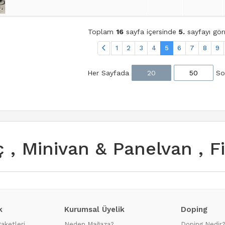
Toplam
16
sayfa içersinde
5.
sayfayı gör
1
2
3
4
5
6
7
8
9
Her Sayfada
20
50
So
aç , Minivan & Panelvan , F
k
Kurumsal Üyelik
Doping
Paketleri
Neden Mağaza?
Doping Nedir