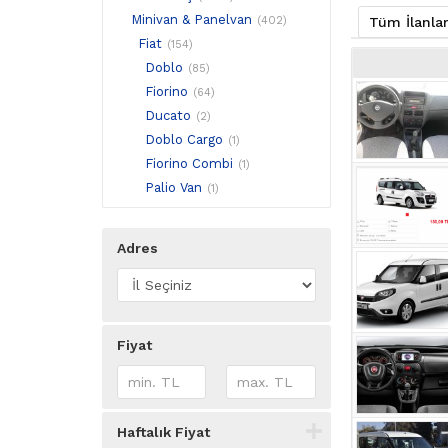
Minivan & Panelvan
(402)
Tüm İlanla
Fiat
(154)
Doblo
(85)
Fiorino
(64)
Ducato
(2)
Doblo Cargo
(1)
Fiorino Combi
(1)
Palio Van
(1)
Adres
Fiyat
Haftalık Fiyat