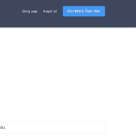
Ücretsiz İlan Ver
Giriş yap
Kayıt ol
du.