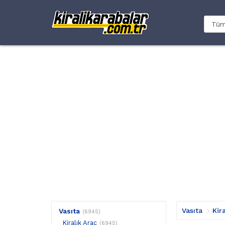
Vasıta
Kir
Vasıta
(6945)
Kiralık Araç
(6945)