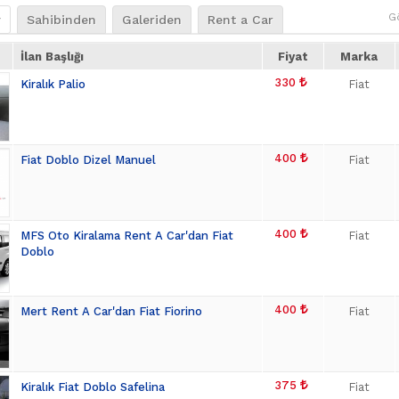
G
r
Sahibinden
Galeriden
Rent a Car
İlan Başlığı
Fiyat
Marka
330
Kiralık Palio
Fiat
400
Fiat Doblo Dizel Manuel
Fiat
400
MFS Oto Kiralama Rent A Car'dan Fiat
Fiat
Doblo
400
Mert Rent A Car'dan Fiat Fiorino
Fiat
375
Kiralık Fiat Doblo Safelina
Fiat