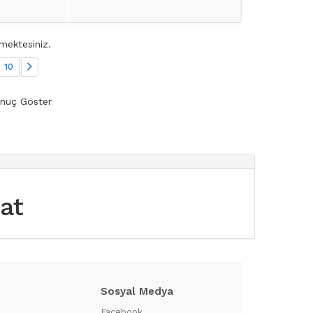
mektesiniz.
10
nuç Göster
iat
Sosyal Medya
?
Facebook