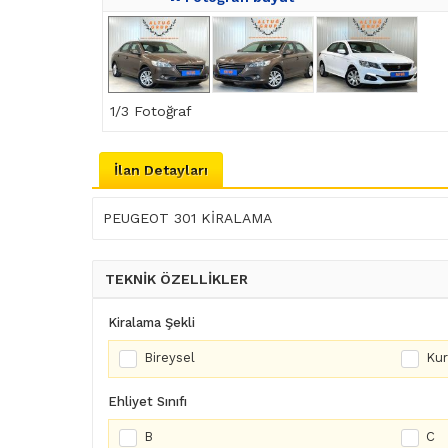
1
/3 Fotoğraf
İlan Detayları
PEUGEOT 301 KİRALAMA
TEKNİK ÖZELLİKLER
Kiralama Şekli
Bireysel
Ku
Ehliyet Sınıfı
B
C