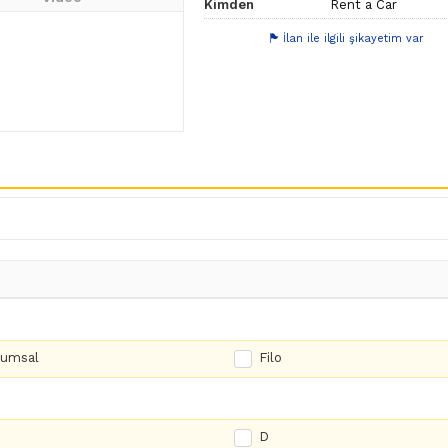
Kimden
Rent a Car
İlan ile ilgili şikayetim var
rumsal
Filo
D