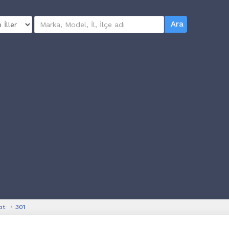
Ara
ot
301