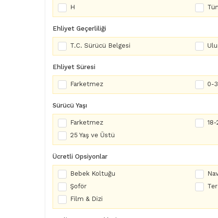
H
Tüm
Ehliyet Geçerliliği
T.C. Sürücü Belgesi
Ulu
Ehliyet Süresi
Farketmez
0-3 
Sürücü Yaşı
Farketmez
18-
25 Yaş ve Üstü
Ücretli Opsiyonlar
Bebek Koltuğu
Nav
Şoför
Te
Film & Dizi