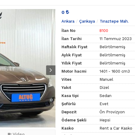
0
Ankara
Çankaya
Tınaztepe Mah.
İlan No
8100
İlan Tarihi
11 Temmuz 2023
Haftalık Fiyat
Belirtilmemiş
Aylık Fiyat
Belirtilmemiş
Yıllık Fiyat
Belirtilmemiş
Motor hacmi
1401 - 1600 cm3
Vites
Manuel
Yakıt
Dizel
Kasa tipi
Sedan
Şoförlü
Evet
Depozit
Ön Provizyon
Ödeme Şekli
Hepsi
Kasko
Rent a Car Kasko
Video