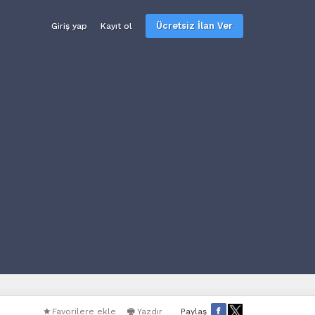
Ücretsiz İlan Ver
Giriş yap
Kayıt ol
Favorilere ekle
Yazdır
Paylaş