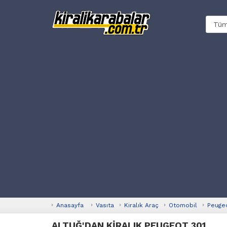
Anasayfa
Vasıta
Kiralık Araç
Otomobil
Peuge
ALTUĞ'DAN KİRALIK PEUGEOT 301