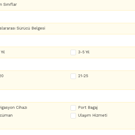
 Sınıflar
slararası Sürücü Belgesi
Yıl
3-5 Yıl
20
21-25
igasyon Cihazı
Port Bagaj
rcüman
Ulaşım Hizmeti