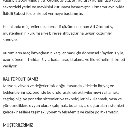
yapısıyla 2004 yılında, Ati Otomotiv Ltd. Şti. kurarak günümüze kadar
sektördeki yerini ve mevkisini kurumayı başarmıştır. Firmamız aynı yılda
İkitelli Şubesi ile de hizmet vermeye başlamıştır.
Her alanda müşterilerine alternatif çözümler sunan Ati Otomotiv,
müşterilerinin kurumsal ve bireysel ihtiyaçlarına uygun çözümler
sunuyor.
Kurumların araç ihtiyaçlarının karşılanması için dönemsel 1’aydan 1 yıla,
uzun dönemli 1 yıldan 3 yıla kadar araç kiralama ve filo yönetimi hizmeti
veriliyor.
KALİTE POLİTİKAMIZ
Misyon, vizyon ve değerlerimiz doğrultusunda kitlelerin ihtiyaç ve
beklentilerini göz önünde bulundurarak, sürekli iyileşmeyi sağlamak,
çağdaş bilgi ve yönetim sistemleri ve teknolojilerini kullanmak, yasa ve
yönetmeliklere uygun olarak çalışmak, bu amaçla oluşturulan sistemleri
gelecek nesillere taşımak, yönetim felsefemiz ve kalite politikamızdır.
MÜŞTERİLERİMİZ