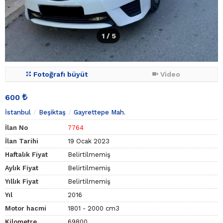
1
/ 5
Fotoğrafı büyüt
Video
600
İstanbul
Beşiktaş
Gayrettepe Mah.
İlan No
7764
İlan Tarihi
19 Ocak 2023
Haftalık Fiyat
Belirtilmemiş
Aylık Fiyat
Belirtilmemiş
Yıllık Fiyat
Belirtilmemiş
Yıl
2016
Motor hacmi
1801 - 2000 cm3
Kilometre
69800