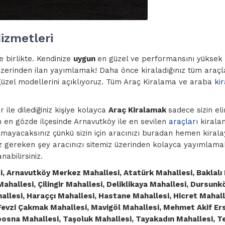
izmetleri
e birlikte. Kendinize
uygun
en güzel ve performansını yüksek 
zerinden ilan yayımlamak! Daha önce kiraladığınız tüm araçl
n güzel modellerini açıklıyoruz. Tüm Araç Kiralama ve araba
ki
ile dilediğiniz kişiye kolayca
Araç Kiralamak
sadece sizin el
'un en gözde ilçesinde Arnavutköy ile en sevilen
araçları
kiralam
lmayacaksınız çünkü sizin için aracınızı buradan hemen kiralaya
z gereken şey aracınızı sitemiz üzerinden kolayca yayımlamak
nabilirsiniz.
 Arnavutköy Merkez Mahallesi, Atatürk Mahallesi, Baklalı 
 Mahallesi, Çilingir Mahallesi, Deliklikaya Mahallesi, Dursun
llesi, Haraççı Mahallesi, Hastane Mahallesi, Hicret Mahall
.Fevzi Çakmak Mahallesi, Mavigöl Mahallesi, Mehmet Akif Er
bosna Mahallesi, Taşoluk Mahallesi, Tayakadın Mahallesi, T