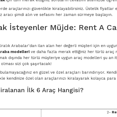
mak
için tüm merak ettiğiniz soruların cevabını sitemizde öğre
rde araçlarınızı güvenlikle kiralayabilirsiniz. Üstelik fiyat
niz aracı şimdi alın ve sefasını her zaman sürmeye başlayın.
ak İsteyenler Müjde: Rent A Ca
alık Arabalar'dan ilan alan her değerli müşteri için en uygun b
raba modelleri
ve daha fazla merak ettiğiniz her türlü araç 
mak dışında her türlü müşteriye uygun araç modelleri şu an itiba
 olması sizi çok şaşırtacak!
bulamayacağınız en güzel ve özel araçları barındırıyor. Kendini
likle kendinize özel olan araçlarınızı kiralayarak kolayca par
ralanan İlk 6 Araç Hangisi?
2-
Re