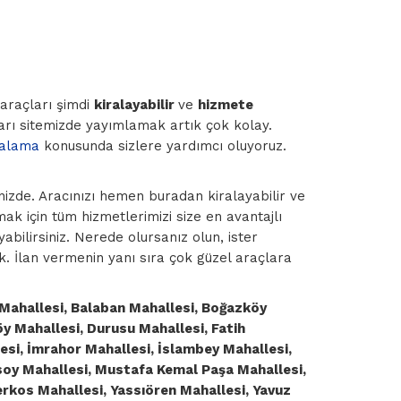
araçları şimdi
kiralayabilir
ve
hizmete
arı sitemizde yayımlamak artık çok kolay.
ralama
konusunda sizlere yardımcı oluyoruz.
inizde. Aracınızı hemen buradan kiralayabilir ve
ak için tüm hizmetlerimizi size en avantajlı
bilirsiniz. Nerede olursanız olun, ister
. İlan vermenin yanı sıra çok güzel araçlara
Mahallesi, Balaban Mahallesi, Boğazköy
köy Mahallesi, Durusu Mahallesi, Fatih
esi, İmrahor Mahallesi, İslambey Mahallesi,
soy Mahallesi, Mustafa Kemal Paşa Mahallesi,
erkos Mahallesi, Yassıören Mahallesi, Yavuz