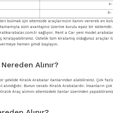
4-
6-
teri bulmak için sitemizde araçlarınızın ilanını vererek en ko
 tamamıyla sizin avantajınız üzerine kurulu eşsiz bir sistemdir
 kiralikarabalar.com.tr sağlıyor. Rent a Car yeni model arabal
aç kiralayabilirsiniz. Üstelik tüm kiralamış olduğunuz araçlar 
an vermeye hemen şimdi başlayın.
 Nereden Alınır?
bir şekilde Kiralık Arabalar ilanlarından alabilirsiniz. Çok faz
 alındığıdır. Bunun cevabı Kiralık Arabalardır. İnsanların çok
alık Araç alımını sitemizdeki ilanlar üzerinden yapabilirsiniz
ereden Alınır?