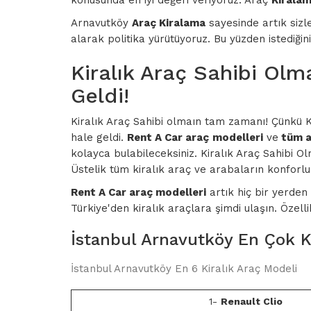
konusunda en iyi değeri veriyoruz. Araç
Kirala
Arnavutköy
Araç Kiralama
sayesinde artık sizle
alarak politika yürütüyoruz. Bu yüzden istediği
Kiralık Araç Sahibi Olm
Geldi!
Kiralık Araç Sahibi olmaın tam zamanı! Çünkü Kir
hale geldi.
Rent A Car araç
modelleri
ve
tüm a
kolayca bulabileceksiniz. Kiralık Araç Sahibi Ol
Üstelik tüm kiralık araç ve arabaların konforlu
Rent A Car araç modelleri
artık hiç bir yerden 
Türkiye'den kiralık araçlara şimdi ulaşın. Özel
İstanbul Arnavutköy En Çok Ki
İstanbul Arnavutköy En 6 Kiralık Araç Modeli
1-
Renault Clio