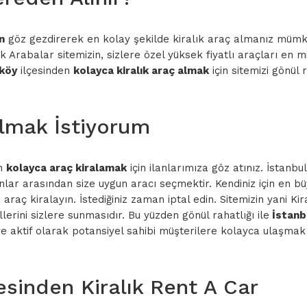
n
göz gezdirerek en kolay şekilde kiralık araç almanız mümkün
ık Arabalar sitemizin, sizlere özel yüksek fiyatlı araçları e
köy
ilçesinden
kolayca kiralık araç almak
için sitemizi gönül r
Almak İstiyorum
en
kolayca araç kiralamak
için ilanlarımıza göz atınız. İstan
lar arasından size uygun aracı seçmektir. Kendiniz için en bü
araç kiralayın. İstediğiniz zaman iptal edin. Sitemizin yani K
erini sizlere sunmasıdır. Bu yüzden gönül rahatlığı ile
İstanbu
ve aktif olarak potansiyel sahibi müşterilere kolayca ulaşmak i
esinden Kiralık Rent A Car