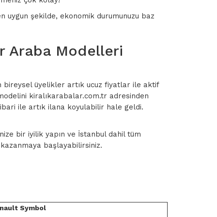
nmeniz çok kolay!
lar en uygun şekilde, ekonomik durumunuzu baz
r Araba Modelleri
ireysel üyelikler artık ucuz fiyatlar ile aktif
modelini kiralıkarabalar.com.tr adresinden
ri ile artık ilana koyulabilir hale geldi.
ze bir iyilik yapın ve İstanbul dahil tüm
a kazanmaya başlayabilirsiniz.
nault Symbol