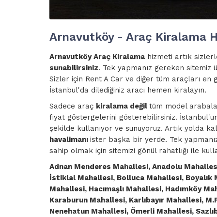
Arnavutköy - Araç Kiralama H
Arnavutköy Araç Kiralama
hizmeti artık sizlerl
sunabilirsiniz
. Tek yapmanız gereken sitemiz ü
Sizler için Rent A Car ve diğer tüm araçları e
İstanbul'da dilediğiniz aracı hemen kiralayın.
Sadece araç
kiralama değil
tüm model arabalar 
fiyat göstergelerini gösterebilirsiniz. İstanbul
şekilde kullanıyor ve sunuyoruz. Artık yolda ka
havalimanı
ister başka bir yerde. Tek yapmanı
sahip olmak için sitemizi gönül rahatlığı ile kulla
Adnan Menderes Mahallesi, Anadolu Mahallesi,
İstiklal Mahallesi, Bolluca Mahallesi, Boyalık
Mahallesi, Hacımaşlı Mahallesi, Hadımköy Maha
Karaburun Mahallesi, Karlıbayır Mahallesi, M
Nenehatun Mahallesi, Ömerli Mahallesi, Sazlı