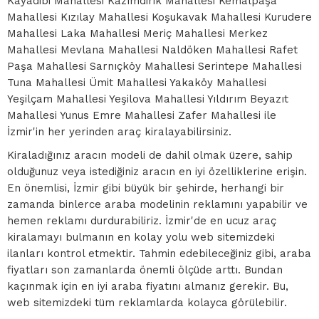
Kayadibi Mahallesi Kazımdirik Mahallesi Kemalpaşa
Mahallesi Kızılay Mahallesi Koşukavak Mahallesi Kurudere
Mahallesi Laka Mahallesi Meriç Mahallesi Merkez
Mahallesi Mevlana Mahallesi Naldöken Mahallesi Rafet
Paşa Mahallesi Sarnıçköy Mahallesi Serintepe Mahallesi
Tuna Mahallesi Ümit Mahallesi Yakaköy Mahallesi
Yeşilçam Mahallesi Yeşilova Mahallesi Yıldırım Beyazıt
Mahallesi Yunus Emre Mahallesi Zafer Mahallesi ile
İzmir'in her yerinden araç kiralayabilirsiniz.
Kiraladığınız aracın modeli de dahil olmak üzere, sahip
olduğunuz veya istediğiniz aracın en iyi özelliklerine erişin.
En önemlisi, İzmir gibi büyük bir şehirde, herhangi bir
zamanda binlerce araba modelinin reklamını yapabilir ve
hemen reklamı durdurabiliriz. İzmir'de en ucuz araç
kiralamayı bulmanın en kolay yolu web sitemizdeki
ilanları kontrol etmektir. Tahmin edebileceğiniz gibi, araba
fiyatları son zamanlarda önemli ölçüde arttı. Bundan
kaçınmak için en iyi araba fiyatını almanız gerekir. Bu,
web sitemizdeki tüm reklamlarda kolayca görülebilir.