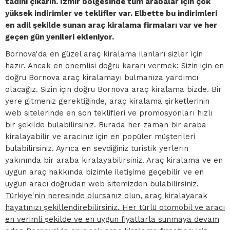
tadını çıkarın. İzmir bölgesinde tüm arabalar için çok
yüksek indirimler ve teklifler var. Elbette bu indirimleri
en adil şekilde sunan araç kiralama firmaları var ve her
geçen gün yenileri ekleniyor.
Bornova'da en güzel araç kiralama ilanları sizler için
hazır. Ancak en önemlisi doğru kararı vermek: Sizin için en
doğru Bornova araç kiralamayı bulmanıza yardımcı
olacağız. Sizin için doğru Bornova araç kiralama bizde. Bir
yere gitmeniz gerektiğinde, araç kiralama şirketlerinin
web sitelerinde en son teklifleri ve promosyonları hızlı
bir şekilde bulabilirsiniz. Burada her zaman bir araba
kiralayabilir ve aracınız için en popüler müşterileri
bulabilirsiniz. Ayrıca en sevdiğiniz turistik yerlerin
yakınında bir araba kiralayabilirsiniz. Araç kiralama ve en
uygun araç hakkında bizimle iletişime geçebilir ve en
uygun aracı doğrudan web sitemizden bulabilirsiniz.
Türkiye'nin neresinde olursanız olun, araç kiralayarak
hayatınızı şekillendirebilirsiniz. Her türlü otomobil ve aracı
en verimli şekilde ve en uygun fiyatlarla sunmaya devam