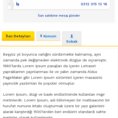
İş
0312 315 13 16
İlan sahibine mesaj gönder
İlan Detayları
Konum
Sokak
Beşyüz yıl boyunca varlığını sürdürmekle kalmamış, aynı
zamanda pek değişmeden elektronik dizgiye de sıçramıştır.
1960'larda Lorem Ipsum pasajları da içeren Letraset
yapraklarının yayınlanması ile ve yakın zamanda Aldus
PageMaker gibi Lorem Ipsum sürümleri içeren masaüstü
yayıncılık yazılımları ile popüler olmuştur.
Lorem Ipsum
, dizgi ve baskı endüstrisinde kullanılan mıgır
metinlerdir. Lorem Ipsum, adı bilinmeyen bir matbaacının bir
hurufat numune kitabı oluşturmak üzere bir yazı galerisini
alarak karıştırdığı 1500'lerden beri endüstri standardı sahte
metinler olarak kullanılmıştır.