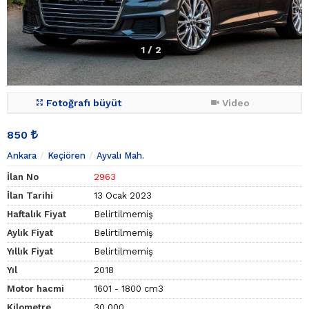
1
/ 2
Fotoğrafı büyüt
Video
850
Ankara
Keçiören
Ayvalı Mah.
İlan No
2963
İlan Tarihi
13 Ocak 2023
Haftalık Fiyat
Belirtilmemiş
Aylık Fiyat
Belirtilmemiş
Yıllık Fiyat
Belirtilmemiş
Yıl
2018
Motor hacmi
1601 - 1800 cm3
Kilometre
30.000