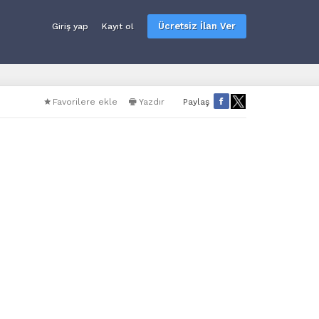
Ücretsiz İlan Ver
Giriş yap
Kayıt ol
Favorilere ekle
Yazdır
Paylaş