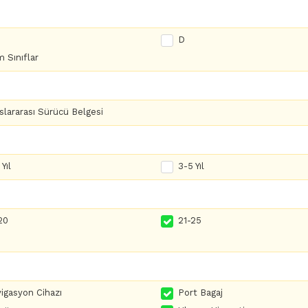
D
 Sınıflar
slararası Sürücü Belgesi
Yıl
3-5 Yıl
20
21-25
igasyon Cihazı
Port Bagaj