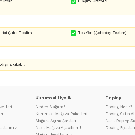
rcüman
Ulaşım Hizmeti
iriçi Şube Teslim
Tek Yön (Şehirdışı Teslim)
dışına çıkabilir
Kurumsal Üyelik
Doping
ketleri
Neden Mağaza?
Doping Nedir?
rı
Kurumsal Mağaza Paketleri
Doping Satın Al
Mağaza Açma Şartları
Nasıl Doping Sa
yatlarımız
Nasıl Mağaza Açabilirim?
Doping Fiyatlar
Mağaza Fiyatlarımız