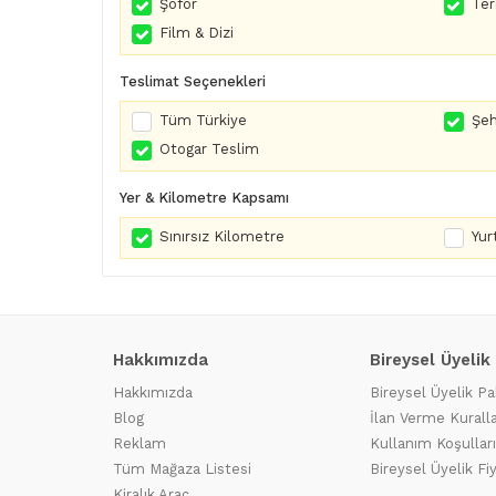
Şoför
Te
Film & Dizi
Teslimat Seçenekleri
Tüm Türkiye
Şeh
Otogar Teslim
Yer & Kilometre Kapsamı
Sınırsız Kilometre
Yurt
Hakkımızda
Bireysel Üyelik
Hakkımızda
Bireysel Üyelik Pa
Blog
İlan Verme Kuralla
Reklam
Kullanım Koşulları
Tüm Mağaza Listesi
Bireysel Üyelik Fi
Kiralık Araç