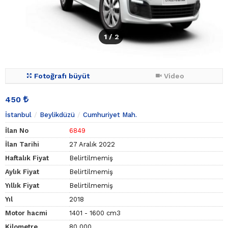
1
/ 2
Fotoğrafı büyüt
Video
450
İstanbul
Beylikdüzü
Cumhuriyet Mah.
İlan No
6849
İlan Tarihi
27 Aralık 2022
Haftalık Fiyat
Belirtilmemiş
Aylık Fiyat
Belirtilmemiş
Yıllık Fiyat
Belirtilmemiş
Yıl
2018
Motor hacmi
1401 - 1600 cm3
Kilometre
80.000