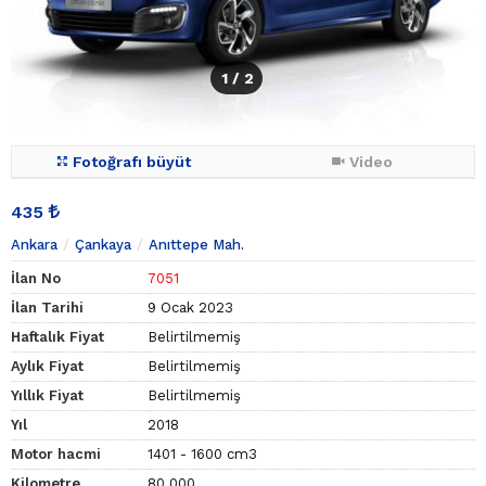
1
/ 2
Fotoğrafı büyüt
Video
435
Ankara
Çankaya
Anıttepe Mah.
İlan No
7051
İlan Tarihi
9 Ocak 2023
Haftalık Fiyat
Belirtilmemiş
Aylık Fiyat
Belirtilmemiş
Yıllık Fiyat
Belirtilmemiş
Yıl
2018
Motor hacmi
1401 - 1600 cm3
Kilometre
80.000