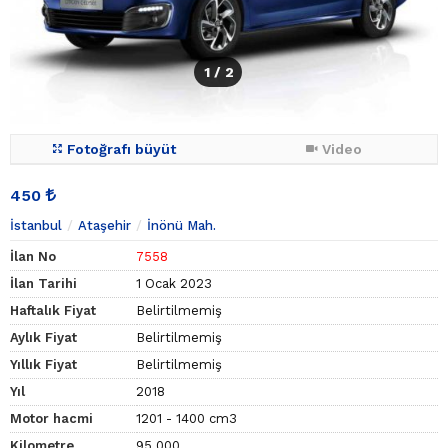
1
/ 2
Fotoğrafı büyüt
Video
450
İstanbul
Ataşehir
İnönü Mah.
İlan No
7558
İlan Tarihi
1 Ocak 2023
Haftalık Fiyat
Belirtilmemiş
Aylık Fiyat
Belirtilmemiş
Yıllık Fiyat
Belirtilmemiş
Yıl
2018
Motor hacmi
1201 - 1400 cm3
Kilometre
95.000