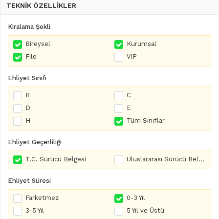
TEKNİK ÖZELLİKLER
Kiralama Şekli
Bireysel
Kurumsal
Filo
VIP
Ehliyet Sınıfı
B
C
D
E
H
Tüm Sınıflar
Ehliyet Geçerliliği
T.C. Sürücü Belgesi
Uluslararası Sürücü Belgesi
Ehliyet Süresi
Farketmez
0-3 Yıl
3-5 Yıl
5 Yıl ve Üstü