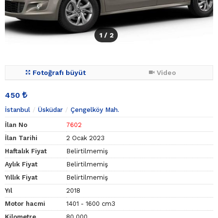
1
/ 2
Fotoğrafı büyüt
Video
450
İstanbul
Üsküdar
Çengelköy Mah.
İlan No
7602
İlan Tarihi
2 Ocak 2023
Haftalık Fiyat
Belirtilmemiş
Aylık Fiyat
Belirtilmemiş
Yıllık Fiyat
Belirtilmemiş
Yıl
2018
Motor hacmi
1401 - 1600 cm3
Kilometre
80.000