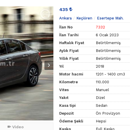
435
Ankara
Keçiören
Esertepe Mah.
İlan No
7332
İlan Tarihi
6 Ocak 2023
Haftalık Fiyat
Belirtilmemiş
Aylık Fiyat
Belirtilmemiş
Yıllık Fiyat
Belirtilmemiş
Yıl
2018
Motor hacmi
1201 - 1400 cm3
Kilometre
110.000
Vites
Manuel
Yakıt
Dizel
Kasa tipi
Sedan
Depozit
Ön Provizyon
Ödeme Şekli
Hepsi
Video
Kasko
Full Kasko