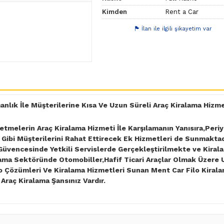
Kimden
Rent a Car
İlan ile ilgili şikayetim var
nlık İle Müşterilerine Kısa Ve Uzun Süreli Araç Kiralama Hizm
letmelerin Araç Kiralama Hizmeti İle Karşılamanın Yanısıra,Peri
 Gibi Müşterilerini Rahat Ettirecek Ek Hizmetleri de Sunmakta
 Güvencesinde Yetkili Servislerde Gerçekleştirilmekte ve Kirala
lama Sektöründe Otomobiller,Hafif Ticari Araçlar Olmak Üzere
lo Çözümleri Ve Kiralama Hizmetleri Sunan Ment Car Filo Kiral
Araç Kiralama Şansınız Vardır.