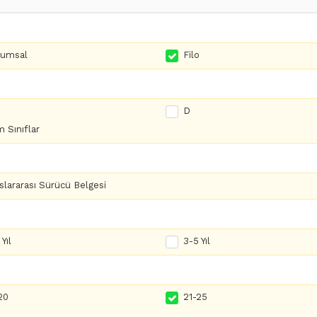
rumsal
Filo
D
 Sınıflar
slararası Sürücü Belgesi
Yıl
3-5 Yıl
20
21-25