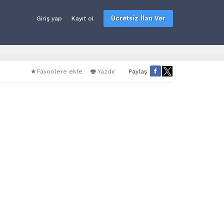
Ücretsiz İlan Ver
Giriş yap
Kayıt ol
Favorilere ekle
Yazdır
Paylaş