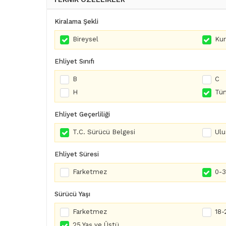
Kiralama Şekli
Bireysel
Ku
Ehliyet Sınıfı
B
C
H
Tüm
Ehliyet Geçerliliği
T.C. Sürücü Belgesi
Ulu
Ehliyet Süresi
Farketmez
0-3 
Sürücü Yaşı
Farketmez
18-
25 Yaş ve Üstü