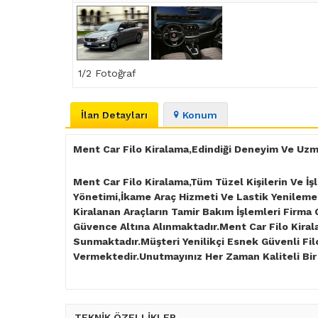
1
/2 Fotoğraf
İlan Detayları
Konum
Ment Car Filo Kiralama,Edindiği Deneyim Ve Uzma
Ment Car Filo Kiralama,Tüm Tüzel Kişilerin Ve İş
Yönetimi,İkame Araç Hizmeti Ve Lastik Yenileme
Kiralanan Araçların Tamir Bakım İşlemleri Firma
Güvence Altına Alınmaktadır.Ment Car Filo Kira
Sunmaktadır.Müşteri Yenilikçi Esnek Güvenli Fi
Vermektedir.Unutmayınız Her Zaman Kaliteli Bir 
TEKNİK ÖZELLİKLER