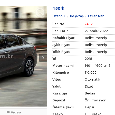
450
İstanbul
Beşiktaş
Etiler Mah.
İlan No
7432
İlan Tarihi
27 Aralık 2022
Haftalık Fiyat
Belirtilmemiş
Aylık Fiyat
Belirtilmemiş
Yıllık Fiyat
Belirtilmemiş
Yıl
2018
Motor hacmi
1401 - 1600 cm3
Kilometre
110.000
Vites
Otomatik
Yakıt
Dizel
Kasa tipi
Sedan
Depozit
Ön Provizyon
Ödeme Şekli
Hepsi
Video
Kasko
Full Kasko