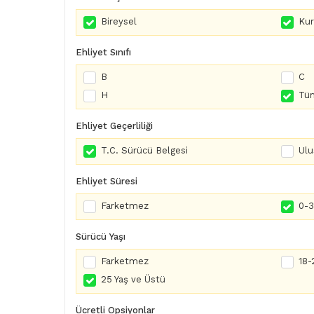
Bireysel
Ku
Ehliyet Sınıfı
B
C
H
Tüm
Ehliyet Geçerliliği
T.C. Sürücü Belgesi
Ulu
Ehliyet Süresi
Farketmez
0-3 
Sürücü Yaşı
Farketmez
18-
25 Yaş ve Üstü
Ücretli Opsiyonlar