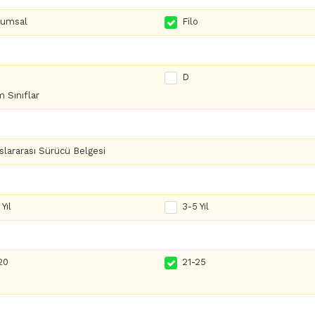
rumsal
Filo
D
 Sınıflar
slararası Sürücü Belgesi
Yıl
3-5 Yıl
20
21-25