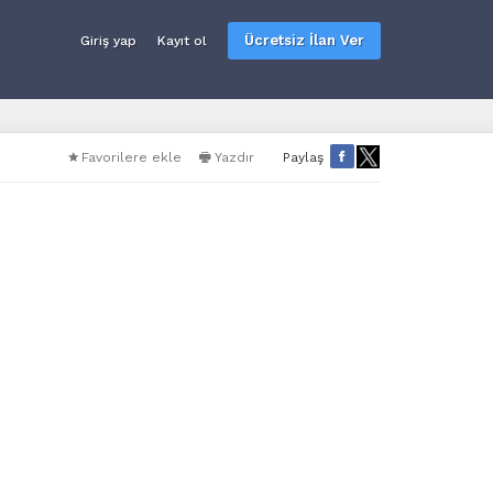
Ücretsiz İlan Ver
Giriş yap
Kayıt ol
Favorilere ekle
Yazdır
Paylaş