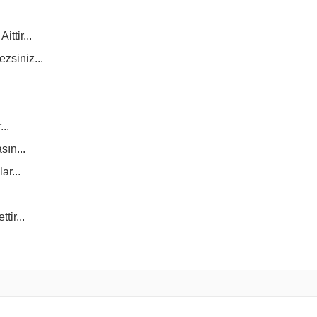
ttir...
ezsiniz...
..
sın...
ar...
tir...