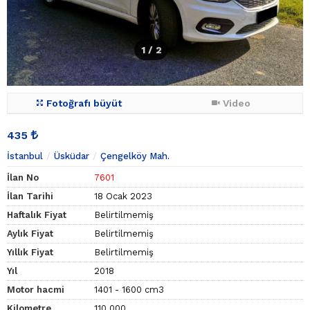
1
/ 2
Fotoğrafı büyüt
Video
435
İstanbul
Üsküdar
Çengelköy Mah.
İlan No
7601
İlan Tarihi
18 Ocak 2023
Haftalık Fiyat
Belirtilmemiş
Aylık Fiyat
Belirtilmemiş
Yıllık Fiyat
Belirtilmemiş
Yıl
2018
Motor hacmi
1401 - 1600 cm3
Kilometre
110.000