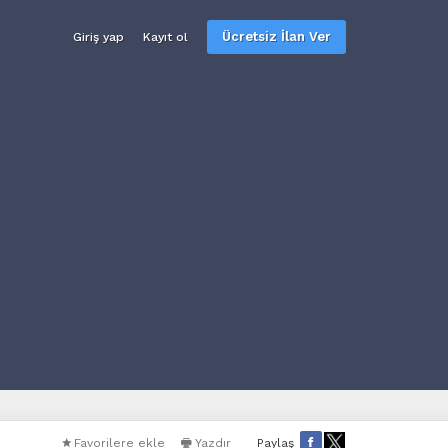
Ücretsiz İlan Ver
Giriş yap
Kayıt ol
Favorilere ekle
Yazdır
Paylaş