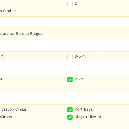
D
 Sınıflar
slararası Sürücü Belgesi
Yıl
3-5 Yıl
20
21-25
igasyon Cihazı
Port Bagaj
rcüman
Ulaşım Hizmeti