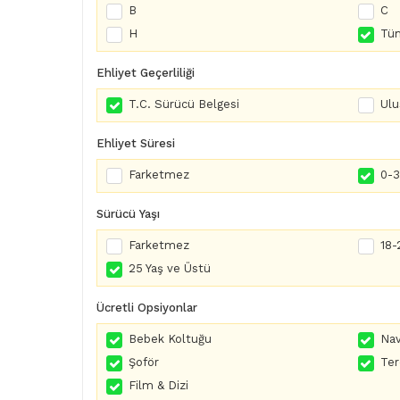
B
C
H
Tüm
Ehliyet Geçerliliği
T.C. Sürücü Belgesi
Ulu
Ehliyet Süresi
Farketmez
0-3 
Sürücü Yaşı
Farketmez
18-
25 Yaş ve Üstü
Ücretli Opsiyonlar
Bebek Koltuğu
Nav
Şoför
Te
Film & Dizi