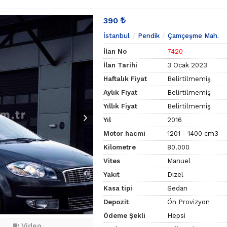
390
İstanbul
Pendik
Çamçeşme Mah.
İlan No
7420
İlan Tarihi
3 Ocak 2023
Haftalık Fiyat
Belirtilmemiş
Aylık Fiyat
Belirtilmemiş
Yıllık Fiyat
Belirtilmemiş
Yıl
2016
Motor hacmi
1201 - 1400 cm3
Kilometre
80.000
Vites
Manuel
Yakıt
Dizel
Kasa tipi
Sedan
Depozit
Ön Provizyon
Ödeme Şekli
Hepsi
Video