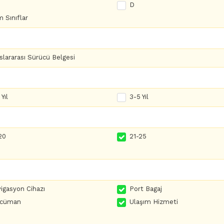
D
 Sınıflar
slararası Sürücü Belgesi
Yıl
3-5 Yıl
20
21-25
igasyon Cihazı
Port Bagaj
rcüman
Ulaşım Hizmeti