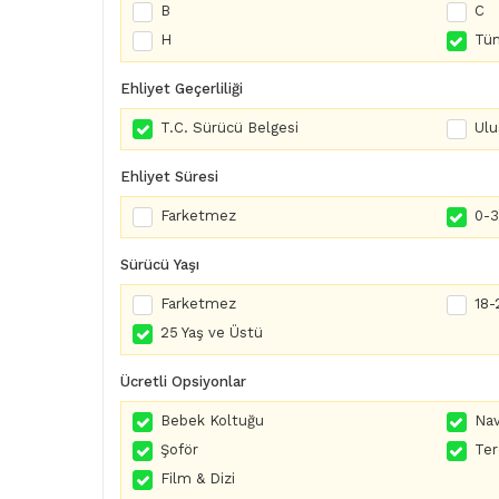
B
C
H
Tüm
Ehliyet Geçerliliği
T.C. Sürücü Belgesi
Ulu
Ehliyet Süresi
Farketmez
0-3 
Sürücü Yaşı
Farketmez
18-
25 Yaş ve Üstü
Ücretli Opsiyonlar
Bebek Koltuğu
Nav
Şoför
Te
Film & Dizi