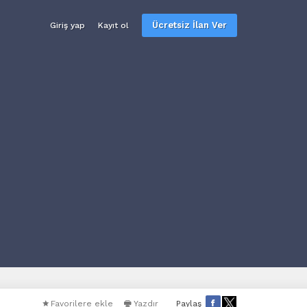
Ücretsiz İlan Ver
Giriş yap
Kayıt ol
Favorilere ekle
Yazdır
Paylaş