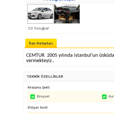
1
/2 Fotoğraf
İlan Detayları
CEMTUR 2005 yılında istanbul'un üsküdar 
vermekteyiz..
TEKNİK ÖZELLİKLER
Kiralama Şekli
Bireysel
Ku
Ehliyet Sınıfı