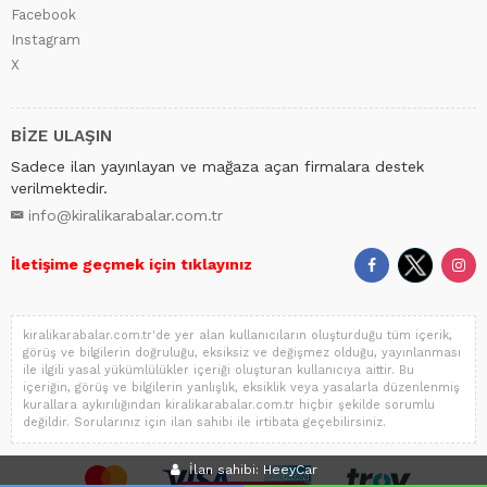
Facebook
Instagram
X
BİZE ULAŞIN
Sadece ilan yayınlayan ve mağaza açan firmalara destek
verilmektedir.
info@kiralikarabalar.com.tr
İletişime geçmek için tıklayınız
kiralikarabalar.com.tr'de yer alan kullanıcıların oluşturduğu tüm içerik,
görüş ve bilgilerin doğruluğu, eksiksiz ve değişmez olduğu, yayınlanması
ile ilgili yasal yükümlülükler içeriği oluşturan kullanıcıya aittir. Bu
içeriğin, görüş ve bilgilerin yanlışlık, eksiklik veya yasalarla düzenlenmiş
kurallara aykırılığından kiralikarabalar.com.tr hiçbir şekilde sorumlu
değildir. Sorularınız için ilan sahibi ile irtibata geçebilirsiniz.
İlan sahibi: HeeyCar