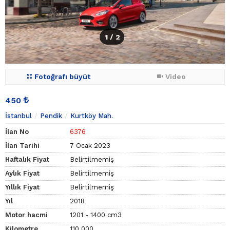
1
/ 2
Fotoğrafı büyüt
Video
450
İstanbul
Pendik
Kurtköy Mah.
İlan No
6376
İlan Tarihi
7 Ocak 2023
Haftalık Fiyat
Belirtilmemiş
Aylık Fiyat
Belirtilmemiş
Yıllık Fiyat
Belirtilmemiş
Yıl
2018
Motor hacmi
1201 - 1400 cm3
Kilometre
110.000