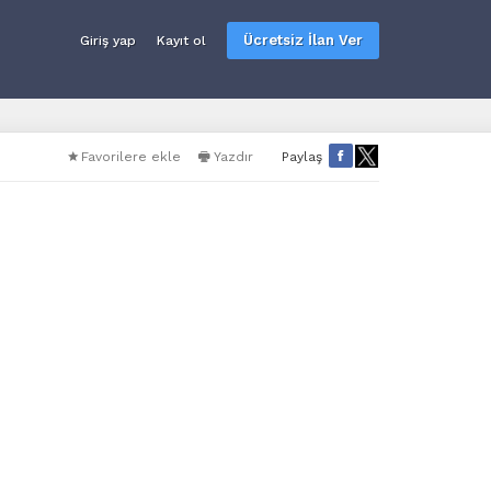
Ücretsiz İlan Ver
Giriş yap
Kayıt ol
Favorilere ekle
Yazdır
Paylaş