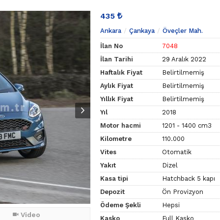
435
Ankara
Çankaya
Öveçler Mah.
İlan No
7048
İlan Tarihi
29 Aralık 2022
Haftalık Fiyat
Belirtilmemiş
Aylık Fiyat
Belirtilmemiş
Yıllık Fiyat
Belirtilmemiş
Yıl
2018
Motor hacmi
1201 - 1400 cm3
Kilometre
110.000
Vites
Otomatik
Yakıt
Dizel
Kasa tipi
Hatchback 5 kapı
Depozit
Ön Provizyon
Ödeme Şekli
Hepsi
Video
Kasko
Full Kasko