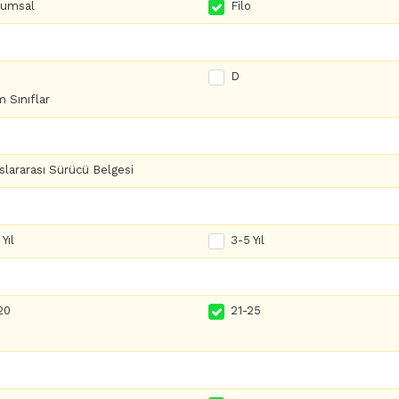
rumsal
Filo
D
 Sınıflar
slararası Sürücü Belgesi
Yıl
3-5 Yıl
20
21-25