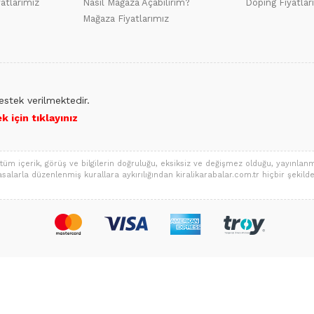
yatlarımız
Nasıl Mağaza Açabilirim?
Doping Fiyatlar
Mağaza Fiyatlarımız
stek verilmektedir.
 için tıklayınız
tüm içerik, görüş ve bilgilerin doğruluğu, eksiksiz ve değişmez olduğu, yayınlanmas
a yasalarla düzenlenmiş kurallara aykırılığından kiralikarabalar.com.tr hiçbir şekilde