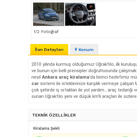
1
/2 Fotoğraf
İlan Detayları
Konum
2010 yılında kurmuş olduğumuz Uğrakfilo, ilk kuruluşu
ve bunun için belli prensipler doğrultusunda çalışmak
nesil
Ankara
araç kiralama
’da birinci hedefimiz m
car
sistemi ile isteklerinize karşılık vermeye çalışan
çok şehirde iş ortakları ile yol yardım , araç tedariğ
sunan Uğrakfilo yeni ve düşük km’li araçları ile sizle
TEKNİK ÖZELLİKLER
Kiralama Şekli