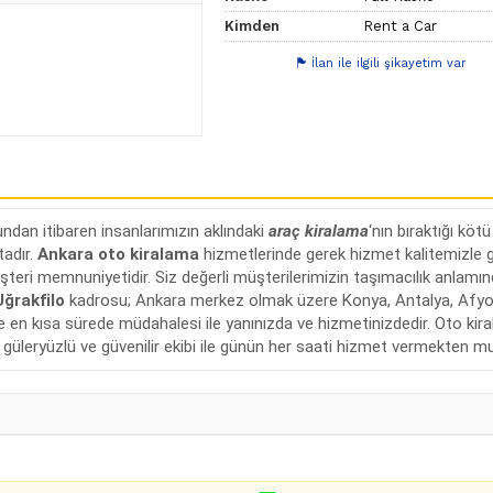
Kimden
Rent a Car
İlan ile ilgili şikayetim var
ndan itibaren insanlarımızın aklındaki
araç kiralama
‘nın bıraktığı kö
tadır.
Ankara
oto kiralama
hizmetlerinde gerek hizmet kalitemizle g
üşteri memnuniyetidir. Siz değerli müşterilerimizin taşımacılık anlam
Uğrakfilo
kadrosu; Ankara merkez olmak üzere Konya, Antalya, Afyon, İ
i ve en kısa sürede müdahalesi ile yanınızda ve hizmetinizdedir. Oto k
re güleryüzlü ve güvenilir ekibi ile günün her saati hizmet vermekten mu