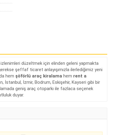
tü izlenimleri düzeltmek için elinden geleni yapmakta
erekse şeffaf ticaret anlayışımızla ilerlediğimiz yeni
ında hem
şöförlü araç kiralama
hem
rent a
stanbul, İzmir, Bodrum, Eskişehir, Kayseri gibi bir
iralamada geniş araç otoparkı ile fazlaca seçenek
tluluk duyar.