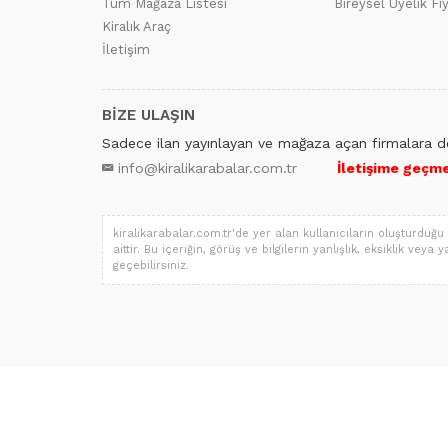
Tüm Mağaza Listesi
Bireysel Üyelik Fi
Kiralık Araç
İletişim
BİZE ULAŞIN
Sadece ilan yayınlayan ve mağaza açan firmalara de
info@kiralikarabalar.com.tr
İletişime geçmek
kiralikarabalar.com.tr'de yer alan kullanıcıların oluşturduğu 
aittir. Bu içeriğin, görüş ve bilgilerin yanlışlık, eksiklik vey
geçebilirsiniz.