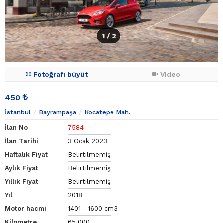
1
/ 2
Fotoğrafı büyüt
Video
450
İstanbul
Bayrampaşa
Kocatepe Mah.
İlan No
7584
İlan Tarihi
3 Ocak 2023
Haftalık Fiyat
Belirtilmemiş
Aylık Fiyat
Belirtilmemiş
Yıllık Fiyat
Belirtilmemiş
Yıl
2018
Motor hacmi
1401 - 1600 cm3
Kilometre
65.000