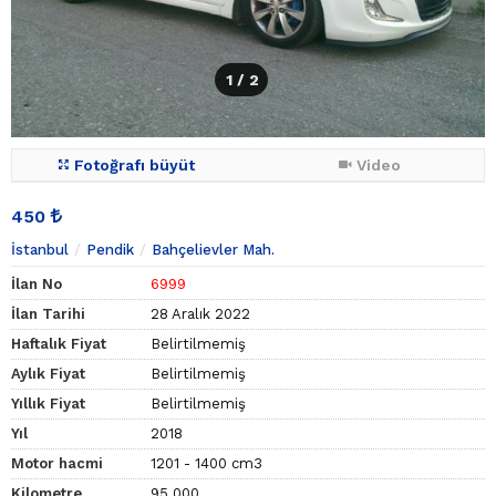
1
/ 2
Fotoğrafı büyüt
Video
450
İstanbul
Pendik
Bahçelievler Mah.
İlan No
6999
İlan Tarihi
28 Aralık 2022
Haftalık Fiyat
Belirtilmemiş
Aylık Fiyat
Belirtilmemiş
Yıllık Fiyat
Belirtilmemiş
Yıl
2018
Motor hacmi
1201 - 1400 cm3
Kilometre
95.000