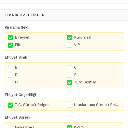
TEKNİK ÖZELLİKLER
Kiralama Şekli
Bireysel
Kurumsal
Filo
VIP
Ehliyet Sınıfı
B
C
D
E
H
Tüm Sınıflar
Ehliyet Geçerliliği
T.C. Sürücü Belgesi
Uluslararası Sürücü Belgesi
Ehliyet Süresi
Farketmez
0-3 Yıl