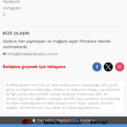
Facebook
Instagram
X
BİZE ULAŞIN
Sadece ilan yayınlayan ve mağaza açan firmalara destek
verilmektedir.
info@kiralikarabalar.com.tr
İletişime geçmek için tıklayınız
kiralikarabalar.com.tr'de yer alan kullanıcıların oluşturduğu tüm içerik,
görüş ve bilgilerin doğruluğu, eksiksiz ve değişmez olduğu, yayınlanması
ile ilgili yasal yükümlülükler içeriği oluşturan kullanıcıya aittir. Bu
içeriğin, görüş ve bilgilerin yanlışlık, eksiklik veya yasalarla düzenlenmiş
kurallara aykırılığından kiralikarabalar.com.tr hiçbir şekilde sorumlu
değildir. Sorularınız için ilan sahibi ile irtibata geçebilirsiniz.
İlan sahibi: MayGold Filo Kiralama