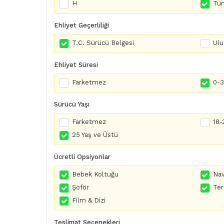
H
Tüm
Ehliyet Geçerliliği
T.C. Sürücü Belgesi
Ulu
Ehliyet Süresi
Farketmez
0-3 
Sürücü Yaşı
Farketmez
18-
25 Yaş ve Üstü
Ücretli Opsiyonlar
Bebek Koltuğu
Nav
Şoför
Te
Film & Dizi
Teslimat Seçenekleri