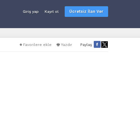
Ücretsiz İlan Ver
Giriş yap
Kayıt ol
Favorilere ekle
Yazdır
Paylaş