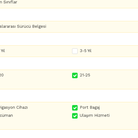
 Sınıflar
slararası Sürücü Belgesi
Yıl
3-5 Yıl
20
21-25
igasyon Cihazı
Port Bagaj
rcüman
Ulaşım Hizmeti