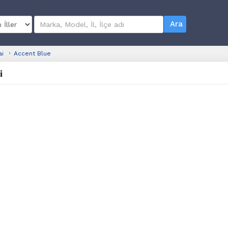
Ara
ai
Accent Blue
i