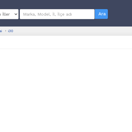
Ara
ai
i30