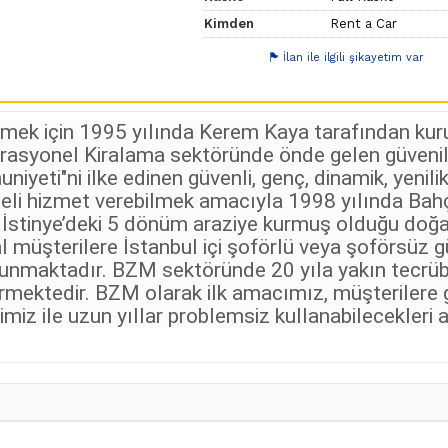
Kimden
Rent a Car
İlan ile ilgili şikayetim var
rmek için 1995 yılında Kerem Kaya tarafından ku
rasyonel Kiralama sektöründe önde gelen güvenili
eti"ni ilke edinen güvenli, genç, dinamik, yenilik
eli hizmet verebilmek amacıyla 1998 yılında Bahçe
an İstinye’deki 5 dönüm araziye kurmuş olduğu do
 müşterilere İstanbul içi şoförlü veya şoförsüz g
unmaktadır. BZM sektöründe 20 yıla yakın tecrübes
rmektedir. BZM olarak ilk amacımız, müşterilere 
z ile uzun yıllar problemsiz kullanabilecekleri ara