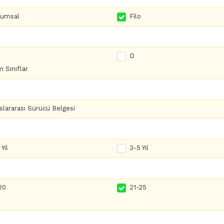
rumsal
Filo
D
 Sınıflar
slararası Sürücü Belgesi
Yıl
3-5 Yıl
20
21-25