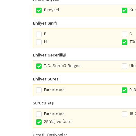
Bireysel
Ku
Ehliyet Sınıfı
B
C
H
Tüm
Ehliyet Geçerliliği
T.C. Sürücü Belgesi
Ulu
Ehliyet Süresi
Farketmez
0-3 
Sürücü Yaşı
Farketmez
18-
25 Yaş ve Üstü
Ücretli Opsiyonlar