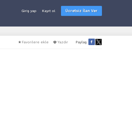
Ücretsiz İlan Ver
Giriş yap
Kayıt ol
Favorilere ekle
Yazdır
Paylaş