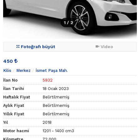
1
/ 2
Fotoğrafı büyüt
Video
450
Kilis
Merkez
İsmet Paşa Mah.
İlan No
5932
İlan Tarihi
18 Ocak 2023
Haftalık Fiyat
Belirtilmemiş
Aylık Fiyat
Belirtilmemiş
Yıllık Fiyat
Belirtilmemiş
Yıl
2018
Motor hacmi
1201 - 1400 cm3
Kilometre
72.000