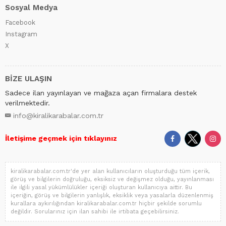
Sosyal Medya
Facebook
Instagram
X
BİZE ULAŞIN
Sadece ilan yayınlayan ve mağaza açan firmalara destek
verilmektedir.
info@kiralikarabalar.com.tr
İletişime geçmek için tıklayınız
kiralikarabalar.com.tr'de yer alan kullanıcıların oluşturduğu tüm içerik,
görüş ve bilgilerin doğruluğu, eksiksiz ve değişmez olduğu, yayınlanması
ile ilgili yasal yükümlülükler içeriği oluşturan kullanıcıya aittir. Bu
içeriğin, görüş ve bilgilerin yanlışlık, eksiklik veya yasalarla düzenlenmiş
kurallara aykırılığından kiralikarabalar.com.tr hiçbir şekilde sorumlu
değildir. Sorularınız için ilan sahibi ile irtibata geçebilirsiniz.