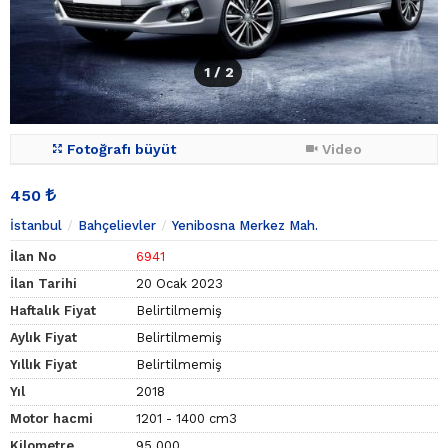
1
/ 2
Fotoğrafı büyüt
Video
450
İstanbul
Bahçelievler
Yenibosna Merkez Mah.
İlan No
6941
İlan Tarihi
20 Ocak 2023
Haftalık Fiyat
Belirtilmemiş
Aylık Fiyat
Belirtilmemiş
Yıllık Fiyat
Belirtilmemiş
Yıl
2018
Motor hacmi
1201 - 1400 cm3
Kilometre
95.000