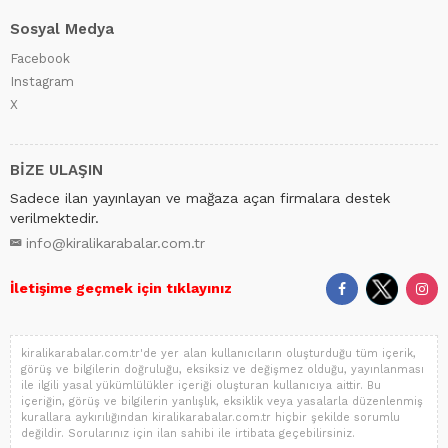
Sosyal Medya
Facebook
Instagram
X
BİZE ULAŞIN
Sadece ilan yayınlayan ve mağaza açan firmalara destek
verilmektedir.
info@kiralikarabalar.com.tr
İletişime geçmek için tıklayınız
kiralikarabalar.com.tr'de yer alan kullanıcıların oluşturduğu tüm içerik,
görüş ve bilgilerin doğruluğu, eksiksiz ve değişmez olduğu, yayınlanması
ile ilgili yasal yükümlülükler içeriği oluşturan kullanıcıya aittir. Bu
içeriğin, görüş ve bilgilerin yanlışlık, eksiklik veya yasalarla düzenlenmiş
kurallara aykırılığından kiralikarabalar.com.tr hiçbir şekilde sorumlu
değildir. Sorularınız için ilan sahibi ile irtibata geçebilirsiniz.