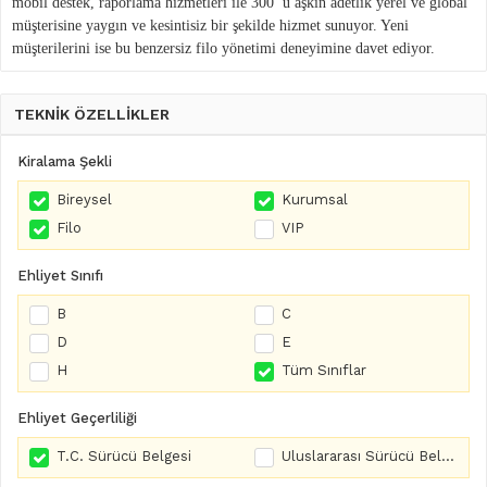
mobil destek, raporlama hizmetleri ile 300’ ü aşkın adetlik yerel ve global
müşterisine yaygın ve kesintisiz bir şekilde hizmet sunuyor. Yeni
müşterilerini ise bu benzersiz filo yönetimi deneyimine davet ediyor.
TEKNİK ÖZELLİKLER
Kiralama Şekli
Bireysel
Kurumsal
Filo
VIP
Ehliyet Sınıfı
B
C
D
E
H
Tüm Sınıflar
Ehliyet Geçerliliği
T.C. Sürücü Belgesi
Uluslararası Sürücü Belgesi