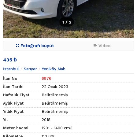
1
/ 2
Fotoğrafı büyüt
Video
435
İstanbul
Sarıyer
Yeniköy Mah.
İlan No
6976
İlan Tarihi
22 Ocak 2023
Haftalık Fiyat
Belirtilmemiş
Aylık Fiyat
Belirtilmemiş
Yıllık Fiyat
Belirtilmemiş
Yıl
2018
Motor hacmi
1201 - 1400 cm3
Kilometre
110.000