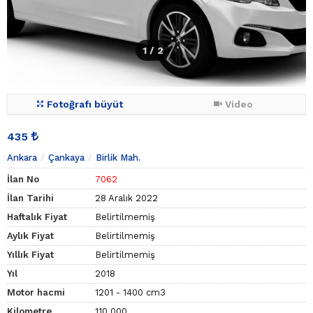
1
/ 2
Fotoğrafı büyüt
Video
435
Ankara
Çankaya
Birlik Mah.
İlan No
7062
İlan Tarihi
28 Aralık 2022
Haftalık Fiyat
Belirtilmemiş
Aylık Fiyat
Belirtilmemiş
Yıllık Fiyat
Belirtilmemiş
Yıl
2018
Motor hacmi
1201 - 1400 cm3
Kilometre
110.000