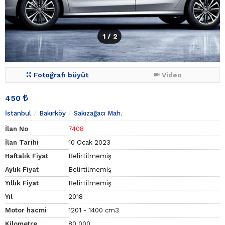
1
/ 2
Fotoğrafı büyüt
Video
450
İstanbul
Bakırköy
Sakızağacı Mah.
İlan No
7408
İlan Tarihi
10 Ocak 2023
Haftalık Fiyat
Belirtilmemiş
Aylık Fiyat
Belirtilmemiş
Yıllık Fiyat
Belirtilmemiş
Yıl
2018
Motor hacmi
1201 - 1400 cm3
Kilometre
80.000