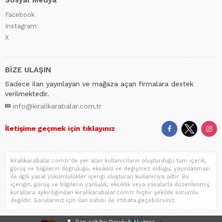
Sosyal Medya
Facebook
Instagram
X
BİZE ULAŞIN
Sadece ilan yayınlayan ve mağaza açan firmalara destek
verilmektedir.
info@kiralikarabalar.com.tr
İletişime geçmek için tıklayınız
kiralikarabalar.com.tr'de yer alan kullanıcıların oluşturduğu tüm içerik,
görüş ve bilgilerin doğruluğu, eksiksiz ve değişmez olduğu, yayınlanması
ile ilgili yasal yükümlülükler içeriği oluşturan kullanıcıya aittir. Bu
içeriğin, görüş ve bilgilerin yanlışlık, eksiklik veya yasalarla düzenlenmiş
kurallara aykırılığından kiralikarabalar.com.tr hiçbir şekilde sorumlu
değildir. Sorularınız için ilan sahibi ile irtibata geçebilirsiniz.