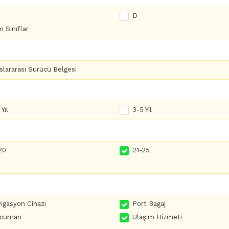
D
 Sınıflar
slararası Sürücü Belgesi
Yıl
3-5 Yıl
20
21-25
igasyon Cihazı
Port Bagaj
rcüman
Ulaşım Hizmeti