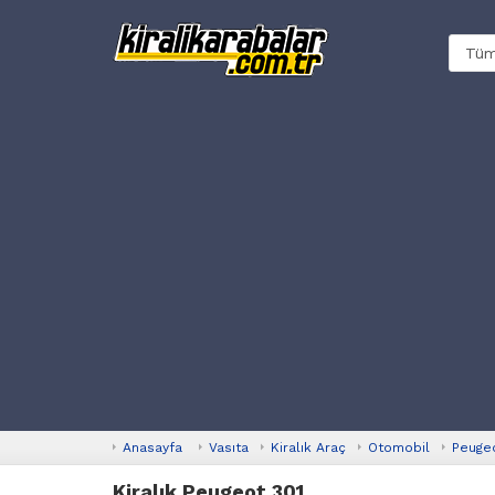
Anasayfa
Vasıta
Kiralık Araç
Otomobil
Peuge
Kiralık Peugeot 301