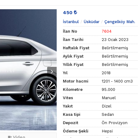
450
İstanbul
Üsküdar
Çengelköy Mah.
İlan No
7604
İlan Tarihi
23 Ocak 2023
Haftalık Fiyat
Belirtilmemiş
Aylık Fiyat
Belirtilmemiş
Yıllık Fiyat
Belirtilmemiş
Yıl
2018
Motor hacmi
1201 - 1400 cm3
Kilometre
95.000
Vites
Manuel
Yakıt
Dizel
Kasa tipi
Sedan
Depozit
Ön Provizyon
Ödeme Şekli
Hepsi
Video