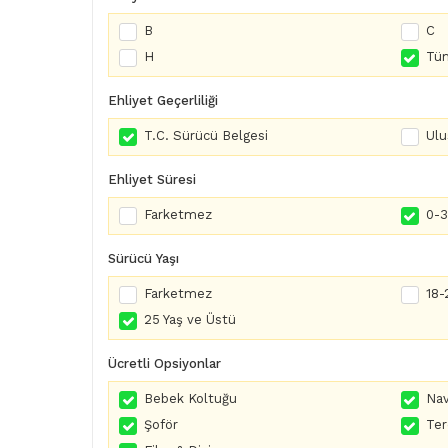
B
C
H
Tüm
Ehliyet Geçerliliği
T.C. Sürücü Belgesi
Ulu
Ehliyet Süresi
Farketmez
0-3 
Sürücü Yaşı
Farketmez
18-
25 Yaş ve Üstü
Ücretli Opsiyonlar
Bebek Koltuğu
Nav
Şoför
Te