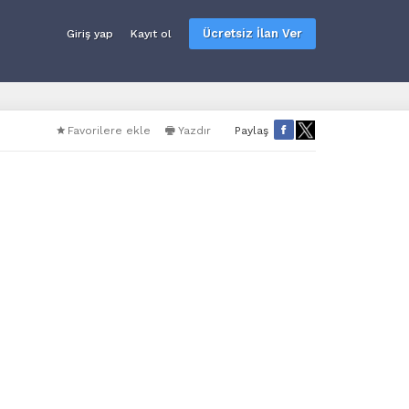
Ücretsiz İlan Ver
Giriş yap
Kayıt ol
Favorilere ekle
Yazdır
Paylaş