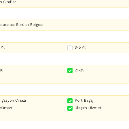
 Sınıflar
slararası Sürücü Belgesi
Yıl
3-5 Yıl
20
21-25
igasyon Cihazı
Port Bagaj
rcüman
Ulaşım Hizmeti