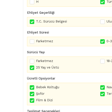
H
Tüm
Ehliyet Geçerliliği
T.C. Sürücü Belgesi
Ulu
Ehliyet Süresi
Farketmez
0-3 
Sürücü Yaşı
Farketmez
18-
25 Yaş ve Üstü
Ücretli Opsiyonlar
Bebek Koltuğu
Nav
Şoför
Te
Film & Dizi
Teslimat Seçenekleri