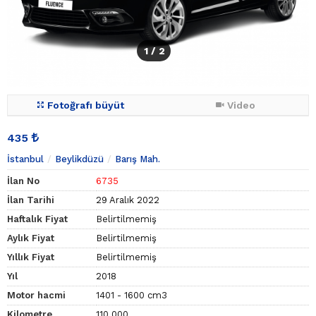
1
/ 2
Fotoğrafı büyüt
Video
435
İstanbul
Beylikdüzü
Barış Mah.
İlan No
6735
İlan Tarihi
29 Aralık 2022
Haftalık Fiyat
Belirtilmemiş
Aylık Fiyat
Belirtilmemiş
Yıllık Fiyat
Belirtilmemiş
Yıl
2018
Motor hacmi
1401 - 1600 cm3
Kilometre
110.000