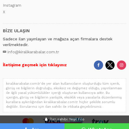
Instagram
X
BİZE ULAŞIN
Sadece ilan yayınlayan ve mağaza açan firmalara destek
verilmektedir.
info@kiralikarabalar.com.tr
İletişime geçmek için tıklayınız
kiralikarabalar.com.tr'de yer alan kullanıcıların oluşturduğu tüm içerik,
görüş ve bilgilerin doğruluğu, eksiksiz ve değişmez olduğu, yayınlanması
ile ilgili yasal yükümlülükler içeriği oluşturan kullanıcıya aittir. Bu
içeriğin, görüş ve bilgilerin yanlışlık, eksiklik veya yasalarla düzenlenmiş
kurallara aykırılığından kiralikarabalar.com.tr hiçbir şekilde sorumlu
değildir. Sorularınız için ilan sahibi ile irtibata geçebilirsiniz.
İlan sahibi: Yeşil Filo
İLAN VER