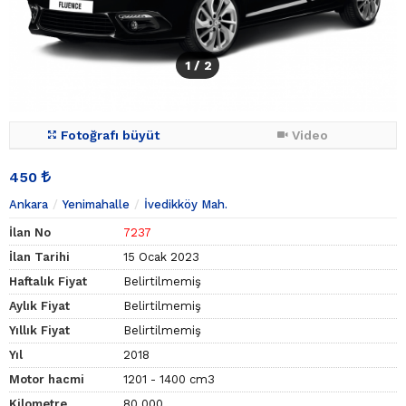
1
/ 2
Fotoğrafı büyüt
Video
450
Ankara
Yenimahalle
İvedikköy Mah.
İlan No
7237
İlan Tarihi
15 Ocak 2023
Haftalık Fiyat
Belirtilmemiş
Aylık Fiyat
Belirtilmemiş
Yıllık Fiyat
Belirtilmemiş
Yıl
2018
Motor hacmi
1201 - 1400 cm3
Kilometre
80.000