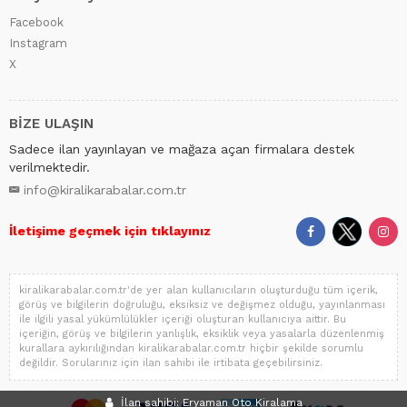
Facebook
Instagram
X
BİZE ULAŞIN
Sadece ilan yayınlayan ve mağaza açan firmalara destek
verilmektedir.
info@kiralikarabalar.com.tr
İletişime geçmek için tıklayınız
kiralikarabalar.com.tr'de yer alan kullanıcıların oluşturduğu tüm içerik,
görüş ve bilgilerin doğruluğu, eksiksiz ve değişmez olduğu, yayınlanması
ile ilgili yasal yükümlülükler içeriği oluşturan kullanıcıya aittir. Bu
içeriğin, görüş ve bilgilerin yanlışlık, eksiklik veya yasalarla düzenlenmiş
kurallara aykırılığından kiralikarabalar.com.tr hiçbir şekilde sorumlu
değildir. Sorularınız için ilan sahibi ile irtibata geçebilirsiniz.
İlan sahibi: Eryaman Oto Kiralama