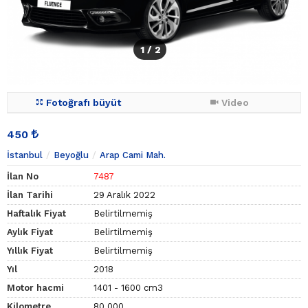
1
/ 2
Fotoğrafı büyüt
Video
450
İstanbul
Beyoğlu
Arap Cami Mah.
İlan No
7487
İlan Tarihi
29 Aralık 2022
Haftalık Fiyat
Belirtilmemiş
Aylık Fiyat
Belirtilmemiş
Yıllık Fiyat
Belirtilmemiş
Yıl
2018
Motor hacmi
1401 - 1600 cm3
Kilometre
80.000