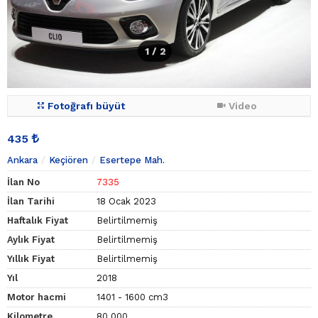
1
/ 2
Fotoğrafı büyüt
Video
435
Ankara
Keçiören
Esertepe Mah.
İlan No
7335
İlan Tarihi
18 Ocak 2023
Haftalık Fiyat
Belirtilmemiş
Aylık Fiyat
Belirtilmemiş
Yıllık Fiyat
Belirtilmemiş
Yıl
2018
Motor hacmi
1401 - 1600 cm3
Kilometre
80.000