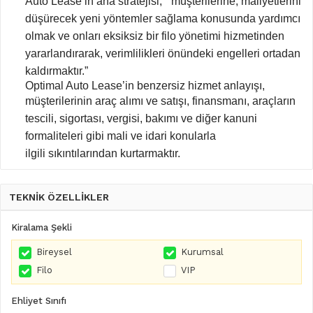
Auto Lease’in ana stratejisi; “ müşterilerine, maliyetlerini
düşürecek yeni yöntemler sağlama
konusunda yardımcı
olmak ve onları eksiksiz bir filo yönetimi hizmetinden
yararlandırarak,
verimlilikleri önündeki engelleri ortadan
kaldırmaktır.”
Optimal Auto Lease’in benzersiz hizmet anlayışı,
müşterilerinin araç alımı ve satışı, finansmanı,
araçların
tescili, sigortası, vergisi, bakımı ve diğer kanuni
formaliteleri gibi mali ve idari konularla
ilgili
sıkıntılarından kurtarmaktır.
TEKNİK ÖZELLİKLER
Kiralama Şekli
Bireysel
Kurumsal
Filo
VIP
Ehliyet Sınıfı